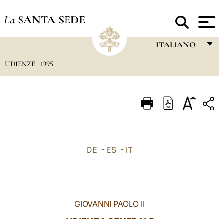
La
SANTA SEDE
ITALIANO
UDIENZE
1995
FRANÇAIS
ENGLISH
ITALIANO
PORTUGUÊS
ESPAÑOL
DE
-
ES
-
IT
DEUTSCH
POLSKI
العربيّة
GIOVANNI PAOLO II
中文