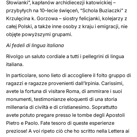
Słowianki”, kapłanów archidiecezji katowickiej –
przybyłych na 10–lecie święceń, “Schola Buziaczki” z
Krzulęcina k. Gorzowa – siostry felicjanki, kolejarzy z
całej Polski, a także inne osoby z kraju i emigracji, nie
objęte powyższymi grupami.
Ai fedeli di lingua italiana
Rivolgo un saluto cordiale a tutti i pellegrini di lingua
italiana.
In particolare, sono lieto di accogliere il folto gruppo di
ragazzi e ragazze provenienti dall’Irpinia. Carissimi,
avete la fortuna di visitare Roma, di ammirare i suoi
monumenti, testimonianze eloquenti di una storia
millenaria di civiltà e di cristianesimo. Soprattutto
avete potuto pregare presso le tombe degli Apostoli
Pietro e Paolo. Fate tesoro di queste esperienze
preziose! A voi ripeto ciò che ho scritto nella Lettera ai