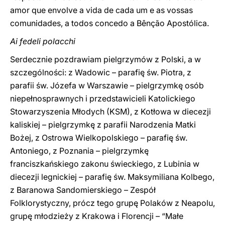
amor que envolve a vida de cada um e as vossas
comunidades, a todos concedo a Bênção Apostólica.
Ai fedeli polacchi
Serdecznie pozdrawiam pielgrzymów z Polski, a w
szczególności: z Wadowic – parafię św. Piotra, z
parafii św. Józefa w Warszawie – pielgrzymkę osób
niepełnosprawnych i przedstawicieli Katolickiego
Stowarzyszenia Młodych (KSM), z Kotłowa w diecezji
kaliskiej – pielgrzymkę z parafii Narodzenia Matki
Bożej, z Ostrowa Wielkopolskiego – parafię św.
Antoniego, z Poznania – pielgrzymkę
franciszkańskiego zakonu świeckiego, z Lubinia w
diecezji legnickiej – parafię św. Maksymiliana Kolbego,
z Baranowa Sandomierskiego – Zespół
Folklorystyczny, prócz tego grupę Polaków z Neapolu,
grupę młodzieży z Krakowa i Florencji – “Małe