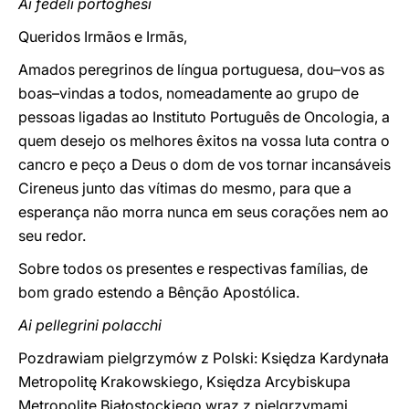
Ai fedeli portoghesi
Queridos Irmãos e Irmãs,
Amados peregrinos de língua portuguesa, dou–vos as
boas–vindas a todos, nomeadamente ao grupo de
pessoas ligadas ao Instituto Português de Oncologia, a
quem desejo os melhores êxitos na vossa luta contra o
cancro e peço a Deus o dom de vos tornar incansáveis
Cireneus junto das vítimas do mesmo, para que a
esperança não morra nunca em seus corações nem ao
seu redor.
Sobre todos os presentes e respectivas famílias, de
bom grado estendo a Bênção Apostólica.
Ai pellegrini polacchi
Pozdrawiam pielgrzymów z Polski: Księdza Kardynała
Metropolitę Krakowskiego, Księdza Arcybiskupa
Metropolitę Białostockiego wraz z pielgrzymami