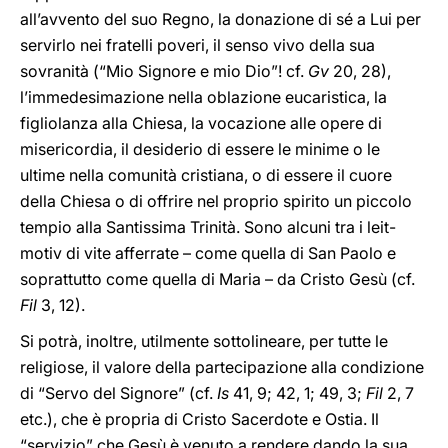
all’avvento del suo Regno, la donazione di sé a Lui per
servirlo nei fratelli poveri, il senso vivo della sua
sovranità (“Mio Signore e mio Dio”! cf.
Gv
20, 28),
l’immedesimazione nella oblazione eucaristica, la
figliolanza alla Chiesa, la vocazione alle opere di
misericordia, il desiderio di essere le minime o le
ultime nella comunità cristiana, o di essere il cuore
della Chiesa o di offrire nel proprio spirito un piccolo
tempio alla Santissima Trinità. Sono alcuni tra i leit-
motiv di vite afferrate – come quella di San Paolo e
soprattutto come quella di Maria – da Cristo Gesù (cf.
Fil
3, 12).
Si potrà, inoltre, utilmente sottolineare, per tutte le
religiose, il valore della partecipazione alla condizione
di “Servo del Signore” (cf.
Is
41, 9; 42, 1; 49, 3;
Fil
2, 7
etc.), che è propria di Cristo Sacerdote e Ostia. Il
“servizio” che Gesù è venuto a rendere dando la sua