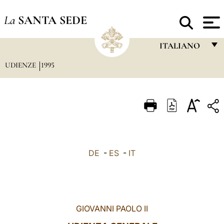
La
SANTA SEDE
ITALIANO
UDIENZE
1995
FRANÇAIS
ENGLISH
ITALIANO
PORTUGUÊS
ESPAÑOL
DE
-
ES
-
IT
DEUTSCH
POLSKI
العربيّة
GIOVANNI PAOLO II
中文