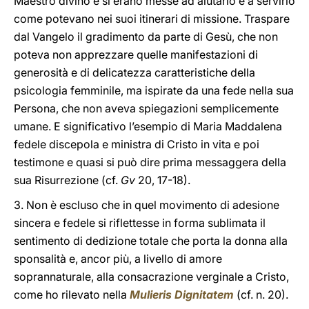
Maestro divino e si erano messe ad aiutarlo e a servirlo
come potevano nei suoi itinerari di missione. Traspare
dal Vangelo il gradimento da parte di Gesù, che non
poteva non apprezzare quelle manifestazioni di
generosità e di delicatezza caratteristiche della
psicologia femminile, ma ispirate da una fede nella sua
Persona, che non aveva spiegazioni semplicemente
umane. E significativo l’esempio di Maria Maddalena
fedele discepola e ministra di Cristo in vita e poi
testimone e quasi si può dire prima messaggera della
sua Risurrezione (cf.
Gv
20, 17-18).
3. Non è escluso che in quel movimento di adesione
sincera e fedele si riflettesse in forma sublimata il
sentimento di dedizione totale che porta la donna alla
sponsalità e, ancor più, a livello di amore
soprannaturale, alla consacrazione verginale a Cristo,
come ho rilevato nella
Mulieris Dignitatem
(cf. n. 20).