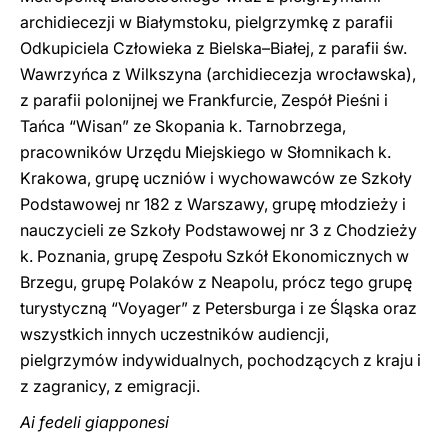
archidiecezji w Białymstoku, pielgrzymkę z parafii
Odkupiciela Człowieka z Bielska–Białej, z parafii św.
Wawrzyńca z Wilkszyna (archidiecezja wrocławska),
z parafii polonijnej we Frankfurcie, Zespół Pieśni i
Tańca “Wisan” ze Skopania k. Tarnobrzega,
pracowników Urzędu Miejskiego w Słomnikach k.
Krakowa, grupę uczniów i wychowawców ze Szkoły
Podstawowej nr 182 z Warszawy, grupę młodzieży i
nauczycieli ze Szkoły Podstawowej nr 3 z Chodzieży
k. Poznania, grupę Zespołu Szkół Ekonomicznych w
Brzegu, grupę Polaków z Neapolu, prócz tego grupę
turystyczną “Voyager” z Petersburga i ze Śląska oraz
wszystkich innych uczestników audiencji,
pielgrzymów indywidualnych, pochodzących z kraju i
z zagranicy, z emigracji.
Ai fedeli giapponesi