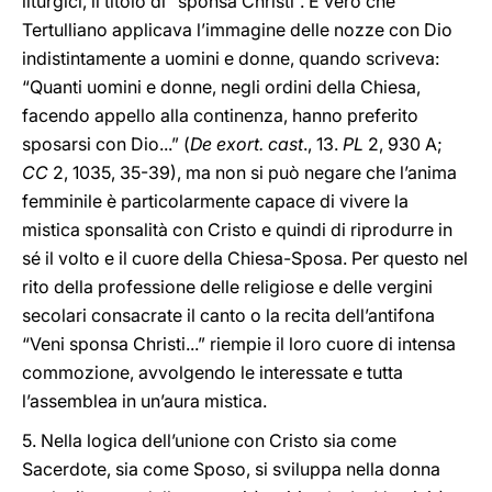
liturgici, il titolo di “sponsa Christi”. E vero che
Tertulliano applicava l’immagine delle nozze con Dio
indistintamente a uomini e donne, quando scriveva:
“Quanti uomini e donne, negli ordini della Chiesa,
facendo appello alla continenza, hanno preferito
sposarsi con Dio...” (
De exort. cast
., 13.
PL
2, 930 A;
CC
2, 1035, 35-39), ma non si può negare che l’anima
femminile è particolarmente capace di vivere la
mistica sponsalità con Cristo e quindi di riprodurre in
sé il volto e il cuore della Chiesa-Sposa. Per questo nel
rito della professione delle religiose e delle vergini
secolari consacrate il canto o la recita dell’antifona
“Veni sponsa Christi...” riempie il loro cuore di intensa
commozione, avvolgendo le interessate e tutta
l’assemblea in un’aura mistica.
5. Nella logica dell’unione con Cristo sia come
Sacerdote, sia come Sposo, si sviluppa nella donna