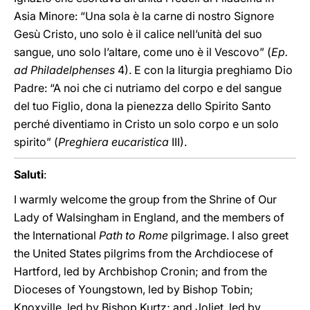
Asia Minore: “Una sola è la carne di nostro Signore
Gesù Cristo, uno solo è il calice nell’unità del suo
sangue, uno solo l’altare, come uno è il Vescovo” (
Ep.
ad Philadelphenses
4). E con la liturgia preghiamo Dio
Padre: “A noi che ci nutriamo del corpo e del sangue
del tuo Figlio, dona la pienezza dello Spirito Santo
perché diventiamo in Cristo un solo corpo e un solo
spirito” (
Preghiera eucaristica
III).
Saluti
:
I warmly welcome the group from the Shrine of Our
Lady of Walsingham in England, and the members of
the International
Path to Rome
pilgrimage. I also greet
the United States pilgrims from the Archdiocese of
Hartford, led by Archbishop Cronin; and from the
Dioceses of Youngstown, led by Bishop Tobin;
Knoxville, led by Bishop Kurtz; and Joliet, led by