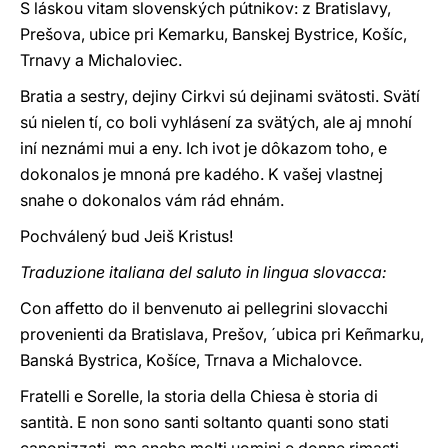
S láskou vitam slovenských pútnikov: z Bratislavy,
Prešova, ubice pri Kemarku, Banskej Bystrice, Košíc,
Trnavy a Michaloviec.
Bratia a sestry, dejiny Cirkvi sú dejinami svätosti. Svätí
sú nielen tí, co boli vyhlásení za svätých, ale aj mnohí
iní neznámi mui a eny. Ich ivot je dôkazom toho, e
dokonalos je mnoná pre kadého. K vašej vlastnej
snahe o dokonalos vám rád ehnám.
Pochválený bud Jeiš Kristus!
Traduzione italiana del saluto in lingua slovacca:
Con affetto do il benvenuto ai pellegrini slovacchi
provenienti da Bratislava, Prešov, ´ubica pri Keñmarku,
Banská Bystrica, Košíce, Trnava a Michalovce.
Fratelli e Sorelle, la storia della Chiesa è storia di
santità. E non sono santi soltanto quanti sono stati