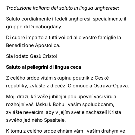
Traduzione italiana del saluto in lingua ungherese:
Saluto cordialmente i fedeli ungheresi, specialmente il
gruppo di Dunabogdány.
Di cuore imparto a tutti voi ed alle vostre famiglie la
Benedizione Apostolica.
Sia lodato Gesù Cristo!
Saluto ai pellegrini di lingua ceca
Z celého srdce vítám skupinu poutnik z Ceské
republiky, zvlášte z diecézí Olomouc a Ostrava-Opava.
Moji drazí, ké vaše jubilejní pou upevní vaši viru a
rozhojní vaši lásku k Bohu i vašim spoluobcanm,
zvlášte neveícím, aby v jejím svetle nacházeli Krista
svvého jediného Spasitele.
K tomu z celého srdce ehnám vám i vašim drahým ve