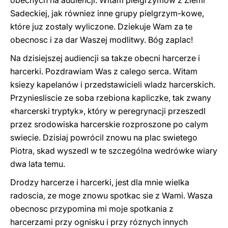
obecnych na audiencji. Witam pielgrzymów z Ziemi
Sadeckiej, jak równiez inne grupy pielgrzym-kowe,
które juz zostaly wyliczone. Dziekuje Wam za te
obecnosc i za dar Waszej modlitwy. Bóg zaplac!
Na dzisiejszej audiencji sa takze obecni harcerze i
harcerki. Pozdrawiam Was z calego serca. Witam
ksiezy kapelanów i przedstawicieli wladz harcerskich.
Przyniesliscie ze soba rzebiona kapliczke, tak zwany
«harcerski tryptyk», który w peregrynacji przeszedl
przez srodowiska harcerskie rozproszone po calym
swiecie. Dzisiaj powrócil znowu na plac swietego
Piotra, skad wyszedl w te szczególna wedrówke wiary
dwa lata temu.
Drodzy harcerze i harcerki, jest dla mnie wielka
radoscia, ze moge znowu spotkac sie z Wami. Wasza
obecnosc przypomina mi moje spotkania z
harcerzami przy ognisku i przy róznych innych