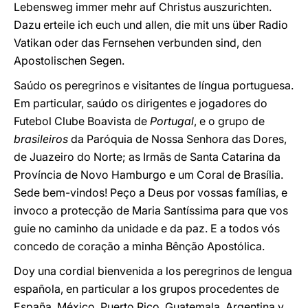
Lebensweg immer mehr auf Christus auszurichten.
Dazu erteile ich euch und allen, die mit uns über Radio
Vatikan oder das Fernsehen verbunden sind, den
Apostolischen Segen.
Saúdo os peregrinos e visitantes de língua portuguesa.
Em particular, saúdo os dirigentes e jogadores do
Futebol Clube Boavista de
Portugal
, e o grupo de
brasileiros
da Paróquia de Nossa Senhora das Dores,
de Juazeiro do Norte; as Irmãs de Santa Catarina da
Província de Novo Hamburgo e um Coral de Brasília.
Sede bem-vindos! Peço a Deus por vossas famílias, e
invoco a protecção de Maria Santíssima para que vos
guie no caminho da unidade e da paz. E a todos vós
concedo de coração a minha Bênção Apostólica.
Doy una cordial bienvenida a los peregrinos de lengua
española, en particular a los grupos procedentes de
España, México, Puerto Rico, Guatemala, Argentina y