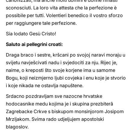
canonizzati, ma anche molti uomini e donne rimasti
sconosciuti. La loro vita attesta che la perfezione è
possibile per tutti. Volentieri benedico il vostro sforzo
per raggiungere tale perfezione.
Sia lodato Gesù Cristo!
Saluto ai pellegrini croati:
Draga braco i sestre, kršcani po svojoj naravi moraju u
svijetu navješcivati nadu i svjedociti za nju. Rijec je,
naime, o kreposti što svoje korjene ima u samome
Bogu, koji neizmjerno ljubi covjeka i enu koje je stvorio
i koje nikada ne ostavlja napuštene.
Srdacno pozdravljam sve nazocne hrvatske
hodocasnike medu kojima je i skupina prezbiterâ
Zagrebacke Crkve s biskupom monsinjorom Josipom
Mrzljakom. Svima rado udjeljujem apostolski
blagoslov.