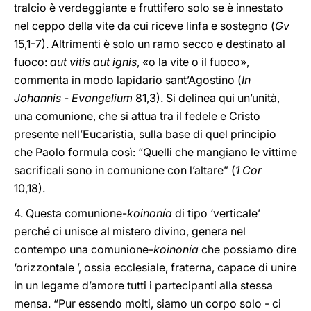
tralcio è verdeggiante e fruttifero solo se è innestato
nel ceppo della vite da cui riceve linfa e sostegno (
Gv
15,1-7). Altrimenti è solo un ramo secco e destinato al
fuoco:
aut vitis aut ignis
, «o la vite o il fuoco»,
commenta in modo lapidario sant’Agostino (
In
Johannis
-
Evangelium
81,3). Si delinea qui un’unità,
una comunione, che si attua tra il fedele e Cristo
presente nell’Eucaristia, sulla base di quel principio
che Paolo formula così: “Quelli che mangiano le vittime
sacrificali sono in comunione con l’altare” (
1 Cor
10,18).
4. Questa comunione-
koinonía
di tipo ‘verticale’
perché ci unisce al mistero divino, genera nel
contempo una comunione-
koinonía
che possiamo dire
‘orizzontale ’, ossia ecclesiale, fraterna, capace di unire
in un legame d’amore tutti i partecipanti alla stessa
mensa. “Pur essendo molti, siamo un corpo solo - ci