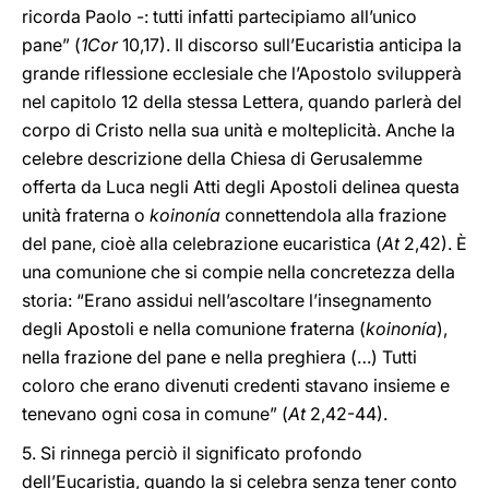
ricorda Paolo -: tutti infatti partecipiamo all’unico
pane” (
1Cor
10,17). Il discorso sull’Eucaristia anticipa la
grande riflessione ecclesiale che l’Apostolo svilupperà
nel capitolo 12 della stessa Lettera, quando parlerà del
corpo di Cristo nella sua unità e molteplicità. Anche la
celebre descrizione della Chiesa di Gerusalemme
offerta da Luca negli Atti degli Apostoli delinea questa
unità fraterna o
koinonía
connettendola alla frazione
del pane, cioè alla celebrazione eucaristica (
At
2,42). È
una comunione che si compie nella concretezza della
storia: “Erano assidui nell’ascoltare l’insegnamento
degli Apostoli e nella comunione fraterna (
koinonía
),
nella frazione del pane e nella preghiera (…) Tutti
coloro che erano divenuti credenti stavano insieme e
tenevano ogni cosa in comune” (
At
2,42-44).
5. Si rinnega perciò il significato profondo
dell’Eucaristia, quando la si celebra senza tener conto