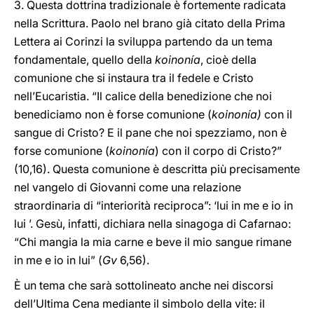
3. Questa dottrina tradizionale è fortemente radicata
nella Scrittura. Paolo nel brano già citato della Prima
Lettera ai Corinzi la sviluppa partendo da un tema
fondamentale, quello della
koinonía
, cioè della
comunione che si instaura tra il fedele e Cristo
nell’Eucaristia. “Il calice della benedizione che noi
benediciamo non è forse comunione (
koinonía)
con il
sangue di Cristo? E il pane che noi spezziamo, non è
forse comunione (
koinonía
) con il corpo di Cristo?”
(10,16). Questa comunione è descritta più precisamente
nel vangelo di Giovanni come una relazione
straordinaria di “interiorità reciproca”: ‘lui in me e io in
lui ’. Gesù, infatti, dichiara nella sinagoga di Cafarnao:
“Chi mangia la mia carne e beve il mio sangue rimane
in me e io in lui” (
Gv
6,56).
È un tema che sarà sottolineato anche nei discorsi
dell’Ultima Cena mediante il simbolo della vite: il