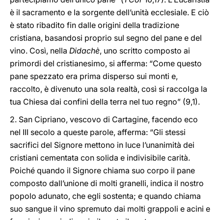
è il sacramento e la sorgente dell’unità ecclesiale. E ciò
è stato ribadito fin dalle origini della tradizione
cristiana, basandosi proprio sul segno del pane e del
vino. Così, nella
Didachè
, uno scritto composto ai
primordi del cristianesimo, si afferma: “Come questo
pane spezzato era prima disperso sui monti e,
raccolto, è divenuto una sola realtà, così si raccolga la
tua Chiesa dai confini della terra nel tuo regno” (9,1).
2.
San Cipriano, vescovo di Cartagine, facendo eco
nel III secolo a queste parole, afferma: “Gli stessi
sacrifici del Signore mettono in luce l’unanimità dei
cristiani cementata con solida e indivisibile carità.
Poiché quando il Signore chiama suo corpo il pane
composto dall’unione di molti granelli, indica il nostro
popolo adunato, che egli sostenta; e quando chiama
suo sangue il vino spremuto dai molti grappoli e acini e