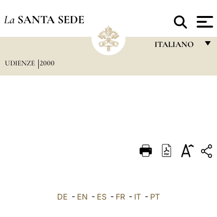
La
SANTA SEDE
ITALIANO
UDIENZE
2000
FRANÇAIS
ENGLISH
ITALIANO
PORTUGUÊS
ESPAÑOL
DEUTSCH
POLSKI
العربيّة
DE
-
EN
-
ES
-
FR
-
IT
-
PT
中文