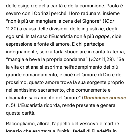
delle esigenze della carità e della comunione. Paolo è
severo con i Corinzi perché il loro radunarsi insieme
“non è più un mangiare la cena del Signore” (
1Cor
11,20) a causa delle divisioni, delle ingiustizie, degli
egoismi. In tal caso l’Eucaristia non è più
agape
, cioè
espressione e fonte di amore. E chi partecipa
indegnamente, senza farla sbocciare in carità fraterna,
“mangia e beve la propria condanna” (
1Cor
11,29). “Se
la vita cristiana si esprime nell’adempimento del più
grande comandamento, e cioè nell’amore di Dio e del
prossimo, questo amore trova la sua sorgente proprio
nel santissimo sacramento, che comunemente è
chiamato: sacramento dell’amore” (
Dominicae coenae
n. 5). L’Eucaristia ricorda, rende presente e genera
questa carità.
Raccogliamo, allora, l’appello del vescovo e martire
Ignazio che esortava all’unità i fedeli di Filadelfia in