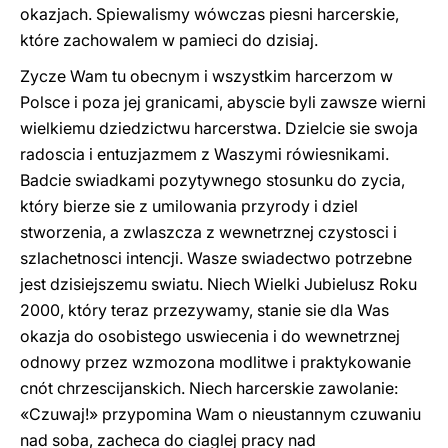
okazjach. Spiewalismy wówczas piesni harcerskie,
które zachowalem w pamieci do dzisiaj.
Zycze Wam tu obecnym i wszystkim harcerzom w
Polsce i poza jej granicami, abyscie byli zawsze wierni
wielkiemu dziedzictwu harcerstwa. Dzielcie sie swoja
radoscia i entuzjazmem z Waszymi rówiesnikami.
Badcie swiadkami pozytywnego stosunku do zycia,
który bierze sie z umilowania przyrody i dziel
stworzenia, a zwlaszcza z wewnetrznej czystosci i
szlachetnosci intencji. Wasze swiadectwo potrzebne
jest dzisiejszemu swiatu. Niech Wielki Jubielusz Roku
2000, który teraz przezywamy, stanie sie dla Was
okazja do osobistego uswiecenia i do wewnetrznej
odnowy przez wzmozona modlitwe i praktykowanie
cnót chrzescijanskich. Niech harcerskie zawolanie:
«Czuwaj!» przypomina Wam o nieustannym czuwaniu
nad soba, zacheca do ciaglej pracy nad