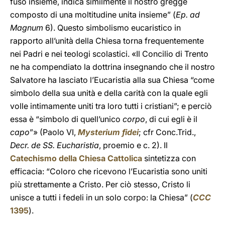
fuso insieme, indica similmente il nostro gregge
composto di una moltitudine unita insieme” (
Ep. ad
Magnum
6). Questo simbolismo eucaristico in
rapporto all’unità della Chiesa torna frequentemente
nei Padri e nei teologi scolastici. «Il Concilio di Trento
ne ha compendiato la dottrina insegnando che il nostro
Salvatore ha lasciato l’Eucaristia alla sua Chiesa “come
simbolo della sua unità e della carità con la quale egli
volle intimamente uniti tra loro tutti i cristiani”; e perciò
essa è “simbolo di quell’unico
corpo
, di cui egli è il
capo
”» (Paolo VI,
Mysterium fidei
; cfr Conc.Trid.,
Decr. de SS. Eucharistia
, proemio e c. 2). Il
Catechismo della Chiesa Cattolica
sintetizza con
efficacia: “Coloro che ricevono l’Eucaristia sono uniti
più strettamente a Cristo. Per ciò stesso, Cristo li
unisce a tutti i fedeli in un solo corpo: la Chiesa” (
CCC
1395
).