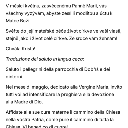
V měsíci květnu, zasvěcenému Panně Marii, vás
všechny vyzývám, abyste zesílili modlitbu a úctu k
Matce Boží.
Svěřte do její mateřské péče život církve ve vaší vlasti,
stejně jako i život celé církve. Ze srdce vám žehnám!
Chvála Kristu!
Traduzione del saluto in lingua ceca:
Saluto i pellegrini della parrocchia di Dobříš e dei
dintorni.
Nel mese di maggio, dedicato alla Vergine Maria, invito
tutti voi ad intensificare la preghiera e la devozione
alla Madre di Dio.
Affidate alle sue cure materne il cammino della Chiesa
nella vostra Patria, come pure il cammino di tutta la
Chiesa. Vi benedico di cuore!