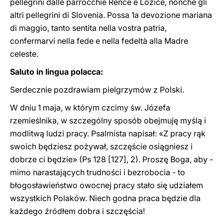
pellegrini dalle parrocchie Renče e Lozice, nonché gli
altri pellegrini di Slovenia. Possa 1a devozione mariana
di maggio, tanto sentita nella vostra patria,
confermarvi nella fede e nella fedeltà alla Madre
celeste.
Saluto in lingua polacca:
Serdecznie pozdrawiam pielgrzymów z Polski.
W dniu 1 maja, w którym czcimy św. Józefa
rzemieślnika, w szczególny sposób obejmuję myślą i
modlitwą ludzi pracy. Psalmista napisał: «Z pracy rąk
swoich będziesz pożywał, szczęście osiągniesz i
dobrze ci będzie» (Ps 128 [127], 2). Proszę Boga, aby -
mimo narastających trudności i bezrobocia - to
błogosławieństwo owocnej pracy stało się udziałem
wszystkich Polaków. Niech godna praca będzie dla
każdego źródłem dobra i szczęścia!