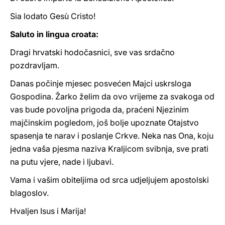
Sia lodato Gesù Cristo!
Saluto in lingua croata:
Dragi hrvatski hodočasnici, sve vas srdačno
pozdravljam.
Danas počinje mjesec posvećen Majci uskrsloga
Gospodina. Žarko želim da ovo vrijeme za svakoga od
vas bude povoljna prigoda da, praćeni Njezinim
majčinskim pogledom, još bolje upoznate Otajstvo
spasenja te narav i poslanje Crkve. Neka nas Ona, koju
jedna vaša pjesma naziva Kraljicom svibnja, sve prati
na putu vjere, nade i ljubavi.
Vama i vašim obiteljima od srca udjeljujem apostolski
blagoslov.
Hvaljen Isus i Marija!