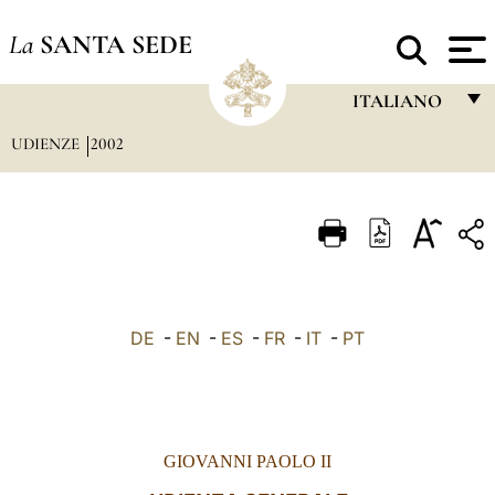
La
SANTA SEDE
ITALIANO
UDIENZE
2002
FRANÇAIS
ENGLISH
ITALIANO
PORTUGUÊS
ESPAÑOL
DE
-
EN
-
ES
-
FR
-
IT
-
PT
DEUTSCH
POLSKI
العربيّة
GIOVANNI PAOLO II
中文