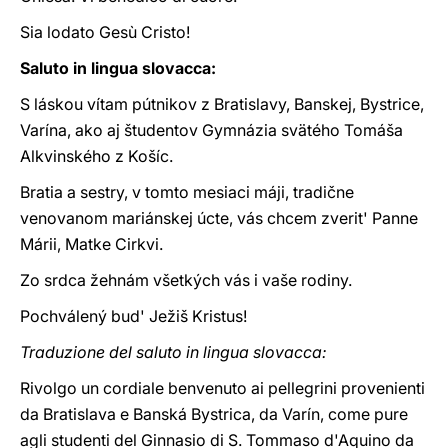
Sia lodato Gesù Cristo!
Saluto in lingua slovacca:
S láskou vítam pútnikov z Bratislavy, Banskej, Bystrice,
Varína, ako aj študentov Gymnázia svätého Tomáša
Alkvinského z Košíc.
Bratia a sestry, v tomto mesiaci máji, tradične
venovanom mariánskej úcte, vás chcem zverit' Panne
Márii, Matke Cirkvi.
Zo srdca žehnám všetkých vás i vaše rodiny.
Pochválený bud' Ježiš Kristus!
Traduzione del saluto in lingua slovacca:
Rivolgo un cordiale benvenuto ai pellegrini provenienti
da Bratislava e Banská Bystrica, da Varín, come pure
agli studenti del Ginnasio di S. Tommaso d'Aquino da