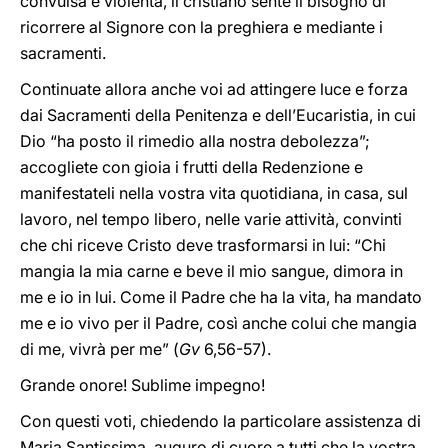
convulsa e violenta, il cristiano sente il bisogno di
ricorrere al Signore con la preghiera e mediante i
sacramenti.
Continuate allora anche voi ad attingere luce e forza
dai Sacramenti della Penitenza e dell’Eucaristia, in cui
Dio “ha posto il rimedio alla nostra debolezza”;
accogliete con gioia i frutti della Redenzione e
manifestateli nella vostra vita quotidiana, in casa, sul
lavoro, nel tempo libero, nelle varie attività, convinti
che chi riceve Cristo deve trasformarsi in lui: “Chi
mangia la mia carne e beve il mio sangue, dimora in
me e io in lui. Come il Padre che ha la vita, ha mandato
me e io vivo per il Padre, così anche colui che mangia
di me, vivrà per me” (
Gv
6,56-57).
Grande onore! Sublime impegno!
Con questi voti, chiedendo la particolare assistenza di
Maria Santissima, auguro di cuore a tutti che la vostra