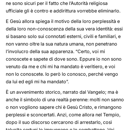
ne sono sicuri per il fatto che l’Autorità religiosa
ufficiale gli è contro e addirittura vorrebbe eliminarlo.
E Gesù allora spiega il motivo della loro perplessità e
della loro non-conoscenza della sua vera identità: essi
si basano solo sui connotati esterni, civili e familiari, e
non vanno oltre la sua natura umana, non penetrano
l’involucro della sua apparenza. “Certo, voi mi
conoscete e sapete di dove sono. Eppure io non sono
venuto da me e chi mi ha mandato è veritiero, e voi
non lo conoscete. Io però lo conosco, perché vengo
da lui ed egli mi ha mandato”.
È un avvenimento storico, narrato dal Vangelo; ma è
anche il simbolo di una realtà perenne: molti non sanno
o non vogliono sapere chi è Gesù Cristo, e rimangono
perplessi e sconcertati. Anzi, come allora nel Tempio,
dopo il suo discorso cercarono di arrestarlo, così
talvolta certuni lo impugnano e lo combattono. Voi