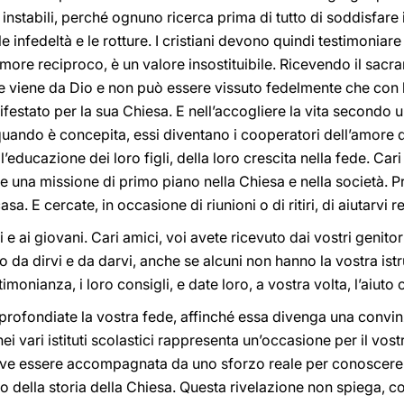
stabili, perché ognuno ricerca prima di tutto di soddisfare il
e infedeltà e le rotture. I cristiani devono quindi testimoniare
more reciproco, è un valore insostituibile. Ricevendo il sacr
 viene da Dio e non può essere vissuto fedelmente che con la
festato per la sua Chiesa. E nell’accogliere la vita secondo 
uando è concepita, essi diventano i cooperatori dell’amore d
’educazione dei loro figli, della loro crescita nella fede. Cari s
te una missione di primo piano nella Chiesa e nella società. P
sa. E cercate, in occasione di riunioni o di ritiri, di aiutarvi
e ai giovani. Cari amici, voi avete ricevuto dai vostri genitori
 da dirvi e da darvi, anche se alcuni non hanno la vostra ist
timonianza, i loro consigli, e date loro, a vostra volta, l’aiuto
profondiate la vostra fede, affinché essa divenga una convin
nei vari istituti scolastici rappresenta un’occasione per il vost
eve essere accompagnata da uno sforzo reale per conoscere c
so della storia della Chiesa. Questa rivelazione non spiega, c