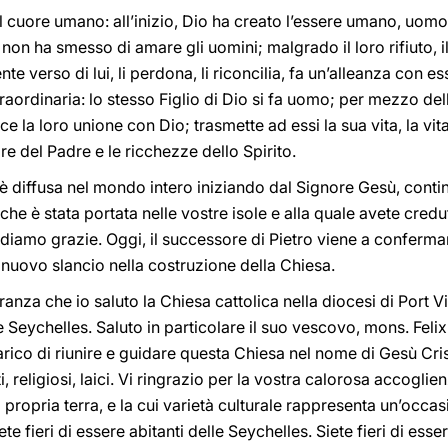
 il cuore umano: all’inizio, Dio ha creato l’essere umano, uo
 non ha smesso di amare gli uomini; malgrado il loro rifiuto, i
te verso di lui, li perdona, li riconcilia, fa un’alleanza con ess
traordinaria: lo stesso Figlio di Dio si fa uomo; per mezzo del
isce la loro unione con Dio; trasmette ad essi la sua vita, la vit
e del Padre e le ricchezze dello Spirito.
è diffusa nel mondo intero iniziando dal Signore Gesù, conti
che è stata portata nelle vostre isole e alla quale avete credut
ndiamo grazie. Oggi, il successore di Pietro viene a confermar
nuovo slancio nella costruzione della Chiesa.
anza che io saluto la Chiesa cattolica nella diocesi di Port Vi
le Seychelles. Saluto in particolare il suo vescovo, mons. Felix
ncarico di riunire e guidare questa Chiesa nel nome di Gesù Cris
, religiosi, laici. Vi ringrazio per la vostra calorosa accogli
la propria terra, e la cui varietà culturale rappresenta un’occa
iete fieri di essere abitanti delle Seychelles. Siete fieri di ess