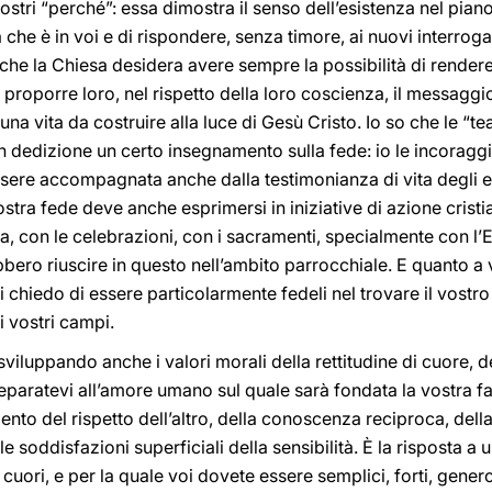
stri “perché”: essa dimostra il senso dell’esistenza nel piano
che è in voi e di rispondere, senza timore, ai nuovi interrog
o che la Chiesa desidera avere sempre la possibilità di render
: proporre loro, nel rispetto della loro coscienza, il messaggio
 una vita da costruire alla luce di Gesù Cristo. Io so che le “te
n dedizione un certo insegnamento sulla fede: io le incoragg
essere accompagnata anche dalla testimonianza di vita degli ed
ostra fede deve anche esprimersi in iniziative di azione crist
ra, con le celebrazioni, con i sacramenti, specialmente con l’
bbero riuscire in questo nell’ambito parrocchiale. E quanto a v
i chiedo di essere particolarmente fedeli nel trovare il vostro
 vostri campi.
sviluppando anche i valori morali della rettitudine di cuore, de
reparatevi all’amore umano sul quale sarà fondata la vostra fa
nto del rispetto dell’altro, della conoscenza reciproca, dell
le soddisfazioni superficiali della sensibilità. È la risposta 
 cuori, e per la quale voi dovete essere semplici, forti, genero