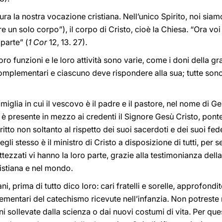
gura la nostra vocazione cristiana. Nell’unico Spirito, noi sia
e un solo corpo”), il corpo di Cristo, cioè la Chiesa. “Ora voi
parte” (
1 Cor
12, 13. 27).
o funzioni e le loro attività sono varie, come i doni della gra
mplementari e ciascuno deve rispondere alla sua; tutte sono ut
glia in cui il vescovo è il padre e il pastore, nel nome di Ge
ri, è presente in mezzo ai credenti il Signore Gesù Cristo, po
iritto non soltanto al rispetto dei suoi sacerdoti e dei suoi fe
egli stesso è il ministro di Cristo a disposizione di tutti, per s
 battezzati vi hanno la loro parte, grazie alla testimonianza della
istiana e nel mondo.
ani, prima di tutto dico loro: cari fratelli e sorelle, approfond
ementari del catechismo ricevute nell’infanzia. Non potreste r
oni sollevate dalla scienza o dai nuovi costumi di vita. Per que