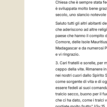
Chiesa che è sempre stata fed
è sviluppata molto bene grazi
secolo, uno slancio notevole
Saluto tutti gli altri abitanti
che aderiscono ad altre religi
paese che hanno il compito di
Comore, delle Isole Mauritius
Madagascar e da numerosi Paes
e vi ringrazio.
3. Cari fratelli e sorelle, pe
ceppo della vite. Rimanere in 
nei nostri cuori dallo Spirito
come sorgente di vita e di og
essere fedeli ai suoi comanda
tralcio secco, buono per il f
che ci ha dato, come i tralci 
portiate molto frutto” (
Gv
15, 