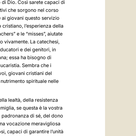
 di Dio. Così sarete capaci di
ativi che sorgono nel corso
e ai giovani questo servizio
 cristiano, l’esperienza della
achers” e le “misses”, aiutate
io vivamente. La catechesi,
ucatori e dei genitori, in
iana; essa ha bisogno di
Eucaristia. Sembra che i
oi, giovani cristiani del
 nutrimento spirituale nelle
lla lealtà, della resistenza
miglia, se questa è la vostra
a padronanza di sé, del dono
a una vocazione meravigliosa
si, capaci di garantire l’unità