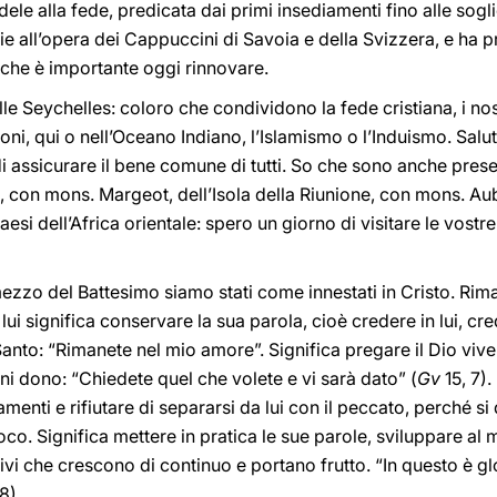
ele alla fede, predicata dai primi insediamenti fino alle sogl
e all’opera dei Cappuccini di Savoia e della Svizzera, e ha p
 che è importante oggi rinnovare.
 delle Seychelles: coloro che condividono la fede cristiana, i nos
oni, qui o nell’Oceano Indiano, l’Islamismo o l’Induismo. Saluto
 assicurare il bene comune di tutti. So che sono anche presen
, con mons. Margeot, dell’Isola della Riunione, con mons. Aub
i dell’Africa orientale: spero un giorno di visitare le vostre
r mezzo del Battesimo siamo stati come innestati in Cristo. Rima
lui significa conservare la sua parola, cioè credere in lui, cr
 Santo: “Rimanete nel mio amore”. Significa pregare il Dio viv
ni dono: “Chiedete quel che volete e vi sarà dato” (
Gv
15, 7).
menti e rifiutare di separarsi da lui con il peccato, perché s
uoco. Significa mettere in pratica le sue parole, sviluppare a
vivi che crescono di continuo e portano frutto. “In questo è gl
8).