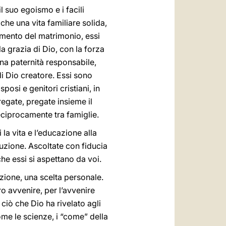
 suo egoismo e i facili
 che una vita familiare solida,
amento del matrimonio, essi
 grazia di Dio, con la forza
una paternità responsabile,
i Dio creatore. Essi sono
posi e genitori cristiani, in
regate, pregate insieme il
 reciprocamente tra famiglie.
 la vita e l’educazione alla
ruzione. Ascoltate con fiducia
 che essi si aspettano da voi.
zione, una scelta personale.
ro avvenire, per l’avvenire
iò che Dio ha rivelato agli
ome le scienze, i “come” della