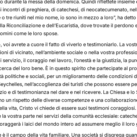
tto durante la messa della domenica. Quindi riflettete insieme
i incontri di preghiera, di catechesi, di neocatecumenato, nel
 tre riuniti nel mio nome, io sono in mezzo a loro”, ha detto
la Riconciliazione e dell’Eucaristia, dove trovate il perdono e
 uomini come le loro spose.
o, voi avrete a cuore il fatto di viverlo e testimoniarlo. La vostr
azioni di vicinato, nell’ambiente sociale o nella vostra profess
i servizio, il coraggio nel lavoro, l’onestà e la giustizia, la pu
cerca del loro bene. È in questo spirito che partecipate al pro
ità politiche e sociali, per un miglioramento delle condizioni di
Seychelles, nell’accoglienza dei turisti che possono essere pe
zio e di testimonianza nel dare e nel ricevere. La Chiesa e lo
o un rispetto delle diverse competenze e una collaborazione,
ella vita, Cristo vi chiede di essere suoi testimoni coraggiosi.
e la vostra parte nei servizi della comunità ecclesiale: cateches
coraggerà i laici del mondo intero ad assumere meglio il loro 
 è il campo della vita familiare. Una società si disgrega qua