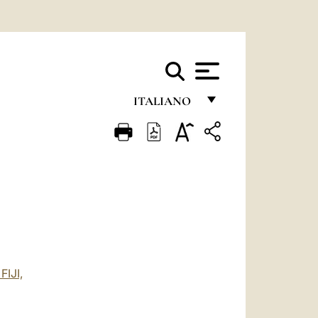
ITALIANO
FRANÇAIS
ENGLISH
ITALIANO
PORTUGUÊS
ESPAÑOL
DEUTSCH
IJI,
POLSKI