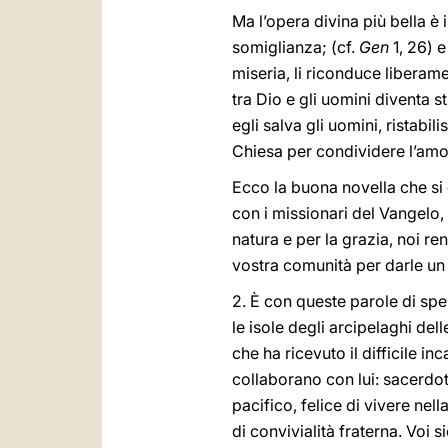
Ma l’opera divina più bella è
somiglianza; (cf.
Gen
1, 26) e
miseria, li riconduce liberamen
tra Dio e gli uomini diventa s
egli salva gli uomini, ristabil
Chiesa per condividere l’amor
Ecco la buona novella che si 
con i missionari del Vangelo, 
natura e per la grazia, noi re
vostra comunità per darle un 
2. È con queste parole di sper
le isole degli arcipelaghi del
che ha ricevuto il difficile i
collaborano con lui: sacerdoti
pacifico, felice di vivere nel
di convivialità fraterna. Voi s