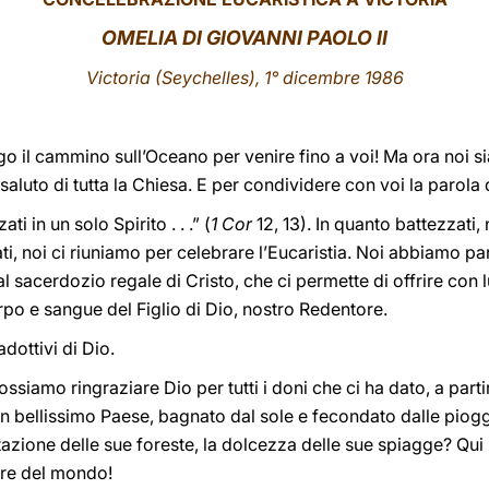
OMELIA DI GIOVANNI PAOLO II
Victoria (Seychelles), 1° dicembre 1986
 lungo il cammino sull’Oceano per venire fino a voi! Ma ora noi
 saluto di tutta la Chiesa. E per condividere con voi la parola 
ati in un solo Spirito . . .” (
1 Cor
12, 13). In quanto battezzati, 
, noi ci riuniamo per celebrare l’Eucaristia. Noi abbiamo parte
 sacerdozio regale di Cristo, che ci permette di offrire con lui 
po e sangue del Figlio di Dio, nostro Redentore.
 adottivi di Dio.
i possiamo ringraziare Dio per tutti i doni che ci ha dato, a pa
un bellissimo Paese, bagnato dal sole e fecondato dalle piog
tazione delle sue foreste, la dolcezza delle sue spiagge? Qui 
ore del mondo!