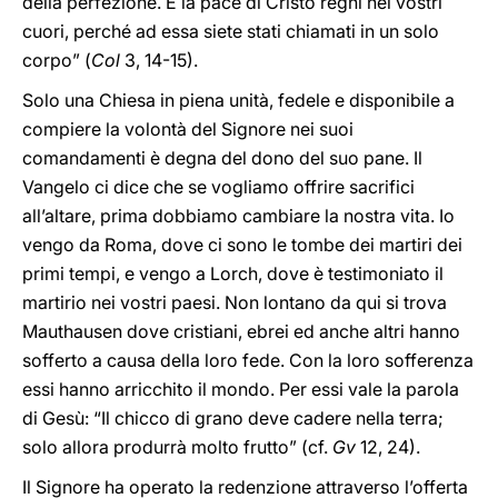
della perfezione. E la pace di Cristo regni nei vostri
cuori, perché ad essa siete stati chiamati in un solo
corpo” (
Col
3, 14-15).
Solo una Chiesa in piena unità, fedele e disponibile a
compiere la volontà del Signore nei suoi
comandamenti è degna del dono del suo pane. Il
Vangelo ci dice che se vogliamo offrire sacrifici
all’altare, prima dobbiamo cambiare la nostra vita. Io
vengo da Roma, dove ci sono le tombe dei martiri dei
primi tempi, e vengo a Lorch, dove è testimoniato il
martirio nei vostri paesi. Non lontano da qui si trova
Mauthausen dove cristiani, ebrei ed anche altri hanno
sofferto a causa della loro fede. Con la loro sofferenza
essi hanno arricchito il mondo. Per essi vale la parola
di Gesù: “Il chicco di grano deve cadere nella terra;
solo allora produrrà molto frutto” (cf.
Gv
12, 24).
Il Signore ha operato la redenzione attraverso l’offerta