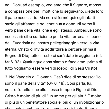
noi. Così, ad esempio, vediamo che il Signore, mosso
a compassione per i molti che lo seguivano, diede loro
il pane necessario. Ma non si fermò qui: egli infatti
sazia gli affamati e poi continua a condurli verso il
vero pane della vita, che è egli stesso. Ambedue sono
necessari: cibo sufficiente per la vita terrena e il pane
dell’Eucaristia nel nostro pellegrinaggio verso la vita
eterna. Cristo ci invita addirittura a cercare prima il
Regno di Dio; tutto il resto ci sarà dato in aggiunta (cf.
Mt
6, 33). Qualunque cosa siamo o facciamo, prima di
tutto vogliamo essere veri discepoli di Gesù Cristo!
3. Nel Vangelo di Giovanni Gesù dice di se stesso: “Io
sono il pane della vita” (
Gv
6, 48). Così parla, lui,
nostro fratello, che allo stesso tempo è Figlio di Dio.
Cristo è molto di più di “un uomo per gli altri”. È molto
di più di un benefattore sociale, più di un rivoluzionario
che vuole cambiare l’ordinamento esistente. È vero