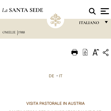
La
SANTA SEDE
ITALIANO
OMELIE
1988
FRANÇAIS
ENGLISH
ITALIANO
PORTUGUÊS
ESPAÑOL
DE
-
IT
DEUTSCH
POLSKI
العربيّة
VISITA PASTORALE IN AUSTRIA
中文