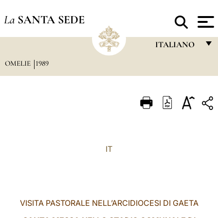
La
SANTA SEDE
ITALIANO
OMELIE
1989
FRANÇAIS
ENGLISH
ITALIANO
PORTUGUÊS
ESPAÑOL
IT
DEUTSCH
POLSKI
العربيّة
VISITA PASTORALE NELL’ARCIDIOCESI DI GAETA
中文