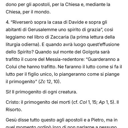
dono per gli apostoli, per la Chiesa e, mediante la
Chiesa, per il mondo.
4. “Riverserò sopra la casa di Davide e sopra gli
abitanti di Gerusalemme uno spirito di grazia”, così
leggiamo nel libro di Zaccaria (la prima lettura della
liturgia odierna). E quando avrà luogo quest’effusione
dello Spirito? Quando sul monte del Golgota sarà
trafitto il cuore del Messia
-
redentore: “Guarderanno a
Colui che hanno trafitto. Ne faranno il lutto come si fa il
lutto per il figlio unico, lo piangeranno come si piange
il primogenito” (
Zc
12, 10).
Sì! Il primogenito di ogni creatura.
Cristo: il primogenito dei morti (cf.
Col
1, 15;
Ap
1, 5). Il
Risorto.
Gesù disse tutto questo agli apostoli e a Pietro, ma in
quel momento ordinò loro di non parlarne a nessuno.