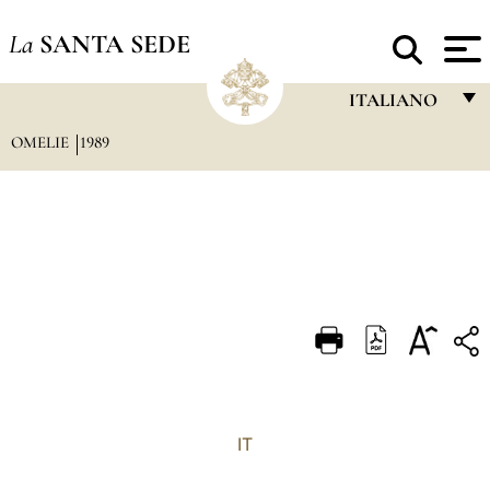
La
SANTA SEDE
ITALIANO
OMELIE
1989
FRANÇAIS
ENGLISH
ITALIANO
PORTUGUÊS
ESPAÑOL
DEUTSCH
POLSKI
العربيّة
IT
中文