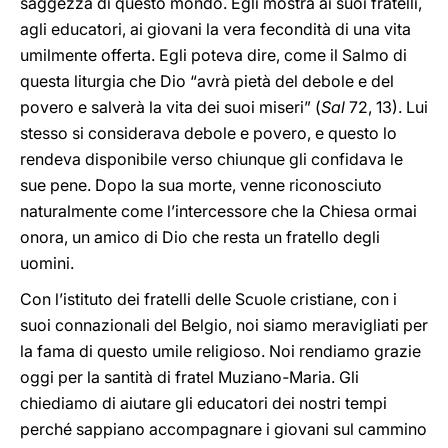
saggezza di questo mondo. Egli mostra ai suoi fratelli,
agli educatori, ai giovani la vera fecondità di una vita
umilmente offerta. Egli poteva dire, come il Salmo di
questa liturgia che Dio “avrà pietà del debole e del
povero e salverà la vita dei suoi miseri” (
Sal
72, 13). Lui
stesso si considerava debole e povero, e questo lo
rendeva disponibile verso chiunque gli confidava le
sue pene. Dopo la sua morte, venne riconosciuto
naturalmente come l’intercessore che la Chiesa ormai
onora, un amico di Dio che resta un fratello degli
uomini.
Con l’istituto dei fratelli delle Scuole cristiane, con i
suoi connazionali del Belgio, noi siamo meravigliati per
la fama di questo umile religioso. Noi rendiamo grazie
oggi per la santità di fratel Muziano
-
Maria. Gli
chiediamo di aiutare gli educatori dei nostri tempi
perché sappiano accompagnare i giovani sul cammino