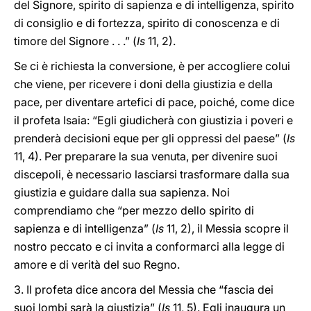
del Signore, spirito di sapienza e di intelligenza, spirito
di consiglio e di fortezza, spirito di conoscenza e di
timore del Signore . . .” (
Is
11, 2).
Se ci è richiesta la conversione, è per accogliere colui
che viene, per ricevere i doni della giustizia e della
pace, per diventare artefici di pace, poiché, come dice
il profeta Isaia: “Egli giudicherà con giustizia i poveri e
prenderà decisioni eque per gli oppressi del paese” (
Is
11, 4). Per preparare la sua venuta, per divenire suoi
discepoli, è necessario lasciarsi trasformare dalla sua
giustizia e guidare dalla sua sapienza. Noi
comprendiamo che “per mezzo dello spirito di
sapienza e di intelligenza” (
Is
11, 2), il Messia scopre il
nostro peccato e ci invita a conformarci alla legge di
amore e di verità del suo Regno.
3. Il profeta dice ancora del Messia che “fascia dei
suoi lombi sarà la giustizia” (
Is
11, 5). Egli inaugura un