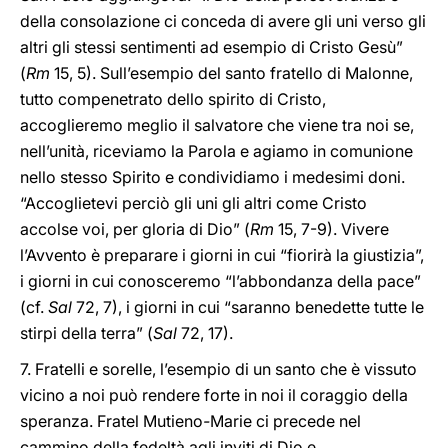
della consolazione ci conceda di avere gli uni verso gli
altri gli stessi sentimenti ad esempio di Cristo Gesù”
(
Rm
15, 5). Sull’esempio del santo fratello di Malonne,
tutto compenetrato dello spirito di Cristo,
accoglieremo meglio il salvatore che viene tra noi se,
nell’unità, riceviamo la Parola e agiamo in comunione
nello stesso Spirito e condividiamo i medesimi doni.
“Accoglietevi perciò gli uni gli altri come Cristo
accolse voi, per gloria di Dio” (
Rm
15, 7-9). Vivere
l’Avvento è preparare i giorni in cui “fiorirà la giustizia”,
i giorni in cui conosceremo “l’abbondanza della pace”
(cf.
Sal
72, 7), i giorni in cui “saranno benedette tutte le
stirpi della terra” (
Sal
72, 17).
7. Fratelli e sorelle, l’esempio di un santo che è vissuto
vicino a noi può rendere forte in noi il coraggio della
speranza. Fratel Mutieno
-
Marie ci precede nel
cammino della fedeltà agli inviti di Dio e