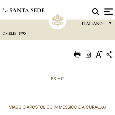
La
SANTA SEDE
ITALIANO
OMELIE
1990
FRANÇAIS
ENGLISH
ITALIANO
PORTUGUÊS
ESPAÑOL
ES
-
IT
DEUTSCH
POLSKI
العربيّة
VIAGGIO APOSTOLICO IN MESSICO E A CURA
ÇAO
中文