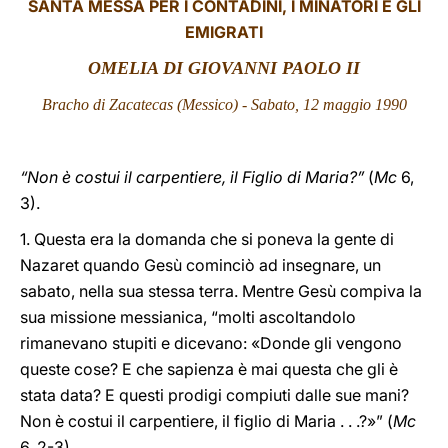
SANTA MESSA PER I CONTADINI, I MINATORI E GLI
EMIGRATI
LATINE
OMELIA DI GIOVANNI PAOLO II
Bracho di Zacatecas (Messico) - Sabato, 12 maggio 1990
“Non è costui il carpentiere, il Figlio di Maria?”
(
Mc
6,
3).
1. Questa era la domanda che si poneva la gente di
Nazaret quando Gesù cominciò ad insegnare, un
sabato, nella sua stessa terra. Mentre Gesù compiva la
sua missione messianica, “molti ascoltandolo
rimanevano stupiti e dicevano: «Donde gli vengono
queste cose? E che sapienza è mai questa che gli è
stata data? E questi prodigi compiuti dalle sue mani?
Non è costui il carpentiere, il figlio di Maria . . .?»” (
Mc
6, 2-3).