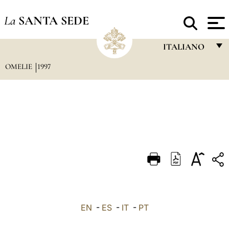
La
SANTA SEDE
ITALIANO
OMELIE
1997
FRANÇAIS
ENGLISH
ITALIANO
PORTUGUÊS
ESPAÑOL
DEUTSCH
POLSKI
العربيّة
EN
-
ES
-
IT
-
PT
中文