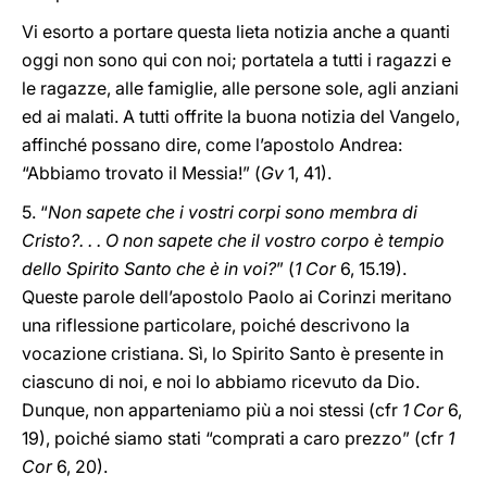
Vi esorto a portare questa lieta notizia anche a quanti
oggi non sono qui con noi; portatela a tutti i ragazzi e
le ragazze, alle famiglie, alle persone sole, agli anziani
ed ai malati. A tutti offrite la buona notizia del Vangelo,
affinché possano dire, come l’apostolo Andrea:
“Abbiamo trovato il Messia!” (
Gv
1, 41).
5. “
Non sapete che i vostri corpi sono membra di
Cristo?. . . O non sapete che il vostro corpo è tempio
dello Spirito Santo che è in voi?
” (
1 Cor
6, 15.19).
Queste parole dell’apostolo Paolo ai Corinzi meritano
una riflessione particolare, poiché descrivono la
vocazione cristiana. Sì, lo Spirito Santo è presente in
ciascuno di noi, e noi lo abbiamo ricevuto da Dio.
Dunque, non apparteniamo più a noi stessi (cfr
1 Cor
6,
19), poiché siamo stati “comprati a caro prezzo” (cfr
1
Cor
6, 20).