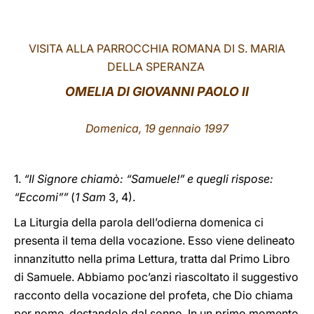
LATINE
VISITA ALLA PARROCCHIA ROMANA DI S. MARIA
DELLA SPERANZA
OMELIA DI GIOVANNI PAOLO II
Domenica, 19 gennaio 1997
1.
“Il Signore chiamò: “Samuele!” e quegli rispose:
“Eccomi””
(
1 Sam
3, 4).
La Liturgia della parola dell’odierna domenica ci
presenta il tema della vocazione. Esso viene delineato
innanzitutto nella prima Lettura, tratta dal Primo Libro
di Samuele. Abbiamo poc’anzi riascoltato il suggestivo
racconto della vocazione del profeta, che Dio chiama
per nome, destandolo dal sonno. In un primo momento