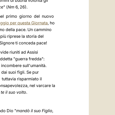
uomini di buona volontà gli
ce
" (
Nm
6, 26).
à, nel primo giorno del nuovo
ggio per questa Giornata
, ho
mino della pace. Un cammino
ù riprese la storia del
 Signore ti conceda pace!
 vide riuniti ad Assisi
iddetta "guerra fredda":
 incombere sull'umanità.
dai suoi figli. Se pur
tuttavia risparmiato il
onsapevolezza, nel varcare la
 te il suo volto
.
ndo Dio "
mandò il suo Figlio,