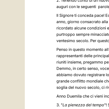
2. Tenendo conto di un nuovo a
auguri con le seguenti parole
Il Signore ti conceda pace! 
anno, giorno consacrato alla
ricordato alcune condizioni 
purtroppo sempre minacciato, 
ventesimo secolo. Per questo
Penso in questo momento all'i
rappresentanti delle principa
riuniti insieme, pregammo pe
Demmo, in certo senso, voce al
abbiamo dovuto registrare lo s
grande conflitto mondiale ch
soglia del nuovo secolo, ci ri
Anno Duemila che ci vieni inc
3. "
La pienezza del tempo
"!