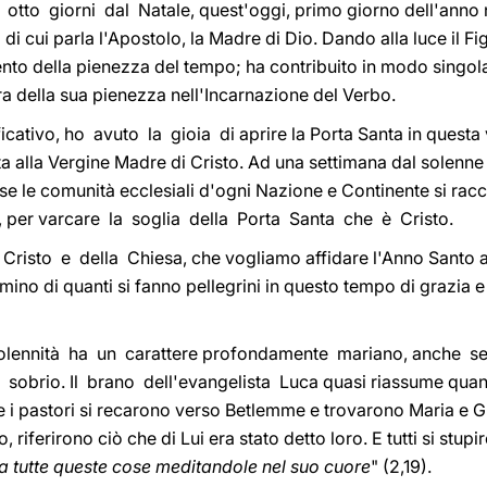
 otto giorni dal Natale, quest'oggi, primo giorno dell'ann
i cui parla l'Apostolo, la Madre di Dio. Dando alla luce il Fi
nto della pienezza del tempo; ha contribuito in modo singolar
 della sua pienezza nell'Incarnazione del Verbo.
cativo, ho avuto la gioia di aprire la Porta Santa in questa
a alla Vergine Madre di Cristo. Ad una settimana dal solenne
e le comunità ecclesiali d'ogni Nazione e Continente si racc
, per varcare la soglia della Porta Santa che è Cristo.
di Cristo e della Chiesa, che vogliamo affidare l'Anno Santo 
ino di quanti si fanno pellegrini in questo tempo di grazia e 
.
solennità ha un carattere profondamente mariano, anche se 
sobrio. Il brano dell'evangelista Luca quasi riassume quan
che i pastori si recarono verso Betlemme e trovarono Maria e 
 riferirono ciò che di Lui era stato detto loro. E tutti si stup
a tutte queste cose meditandole nel suo cuore
" (2,19).