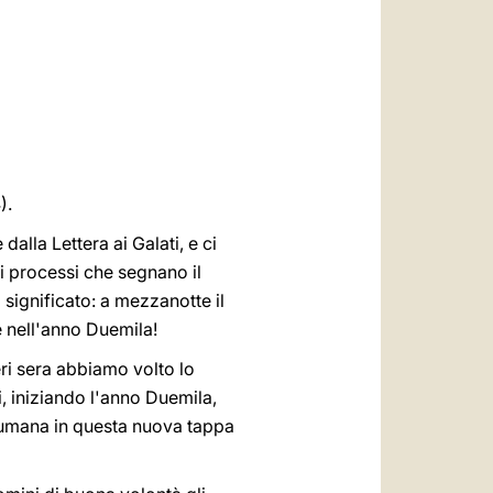
العربيّة
中文
LATINE
).
alla Lettera ai Galati, e ci
 ai processi che segnano il
significato: a mezzanotte il
 nell'anno Duemila!
ri sera abbiamo volto lo
, iniziando l'anno Duemila,
 umana in questa nuova tappa