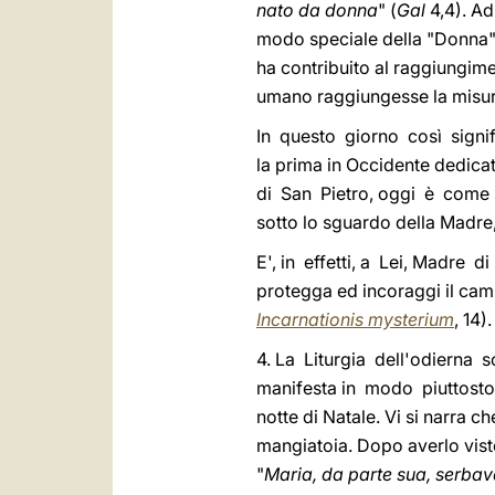
nato da donna
" (
Gal
4,4). Ad
modo speciale della "Donna" d
ha contribuito al raggiungime
umano raggiungesse la misura
In questo giorno così signifi
la prima in Occidente dedicat
di San Pietro, oggi è come s
sotto lo sguardo della Madre
E', in effetti, a Lei, Madre 
protegga ed incoraggi il camm
Incarnationis mysterium
, 14)
4. La Liturgia dell'odierna 
manifesta in modo piuttosto 
notte di Natale. Vi si narra 
mangiatoia. Dopo averlo visto,
"
Maria, da parte sua, serbav