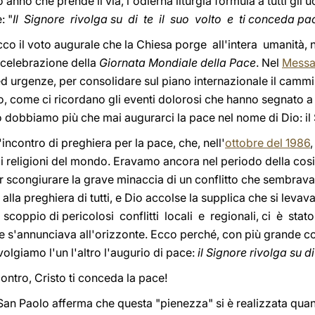
nno che prende il via, l'odierna liturgia formula a tutti gli 
: "
Il Signore rivolga su di te il suo volto e ti conceda pa
Ecco il voto augurale che la Chiesa porge all'intera umanit
 celebrazione della
Giornata Mondiale della Pace
. Nel
Messa
ed urgenze, per consolidare sul piano internazionale il cam
come ci ricordano gli eventi dolorosi che hanno segnato a pi
 dobbiamo più che mai augurarci la pace nel nome di Dio: il
ncontro di preghiera per la pace, che, nell'
ottobre del 1986
,
li religioni del mondo. Eravamo ancora nel periodo della cos
r scongiurare la grave minaccia di un conflitto che sembrava
la preghiera di tutti, e Dio accolse la supplica che si levava 
coppio di pericolosi conflitti locali e regionali, ci è stato 
e s'annunciava all'orizzonte. Ecco perché, con più grande c
volgiamo l'un l'altro l'augurio di pace:
il Signore rivolga su di
ontro, Cristo ti conceda la pace!
 San Paolo afferma che questa "pienezza" si è realizzata qua