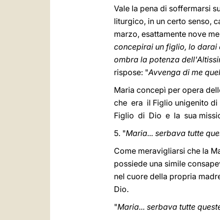
Vale la pena di soffermarsi s
liturgico, in un certo senso,
marzo, esattamente nove mesi 
concepirai un figlio, lo darai
ombra la potenza dell'Altiss
rispose: "
Avvenga di me quel
Maria concepì per opera dell
che era il Figlio unigenito d
Figlio di Dio e la sua missi
5. "
Maria... serbava tutte qu
Come meravigliarsi che la Ma
possiede una simile consapevo
nel cuore della propria madr
Dio.
"
Maria... serbava tutte ques