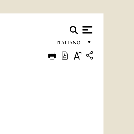
ITALIANO
FRANÇAIS
ENGLISH
ITALIANO
PORTUGUÊS
ESPAÑOL
DEUTSCH
POLSKI