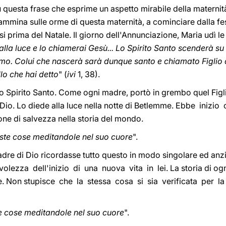
u questa frase che esprime un aspetto mirabile della materni
 cammina sulle orme di questa maternità, a cominciare dalla fe
prima del Natale. Il giorno dell'Annunciazione, Maria udì le 
 alla luce e lo chiamerai Gesù... Lo Spirito Santo scenderà su 
imo. Colui che nascerà sarà dunque santo e chiamato Figlio 
lo che hai detto
" (
ivi
1, 38).
o Spirito Santo. Come ogni madre, portò in grembo quel Figli
i Dio. Lo diede alla luce nella notte di Betlemme. Ebbe inizio
one di salvezza nella storia del mondo.
este cose meditandole nel suo cuore
".
dre di Dio ricordasse tutto questo in modo singolare ed anz
lezza dell'inizio di una nuova vita in lei. La storia di ogn
e. Non stupisce che la stessa cosa si sia verificata per la 
te cose meditandole nel suo cuore
".