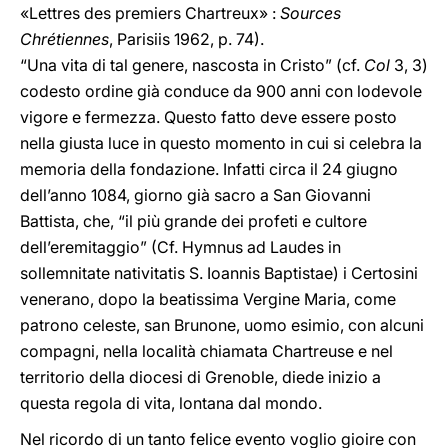
«Lettres des premiers Chartreux» :
Sources
Chrétiennes
, Parisiis 1962, p. 74).
“Una vita di tal genere, nascosta in Cristo” (cf.
Col
3, 3)
codesto ordine già conduce da 900 anni con lodevole
vigore e fermezza. Questo fatto deve essere posto
nella giusta luce in questo momento in cui si celebra la
memoria della fondazione. Infatti circa il 24 giugno
dell’anno 1084, giorno già sacro a San Giovanni
Battista, che, “il più grande dei profeti e cultore
dell’eremitaggio” (Cf. Hymnus ad Laudes in
sollemnitate nativitatis S. Ioannis Baptistae) i Certosini
venerano, dopo la beatissima Vergine Maria, come
patrono celeste, san Brunone, uomo esimio, con alcuni
compagni, nella località chiamata Chartreuse e nel
territorio della diocesi di Grenoble, diede inizio a
questa regola di vita, lontana dal mondo.
Nel ricordo di un tanto felice evento voglio gioire con