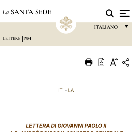
La
SANTA SEDE
ITALIANO
LETTERE
1984
FRANÇAIS
ENGLISH
ITALIANO
PORTUGUÊS
ESPAÑOL
IT
-
LA
DEUTSCH
POLSKI
العربيّة
LETTERA DI GIOVANNI PAOLO II
中文