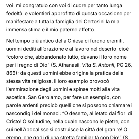
voi, mi congratulo con voi di cuore per tanto lunga
fedeltà, e volentieri approfitto di questa occasione per
manifestare a tutta la famiglia dei Certosini la mia
immensa stima e il mio paterno affetto.
Nel tempo più antico della Chiesa ci furono eremiti,
uomini dediti all’orazione e al lavoro nel deserto, cioè
“coloro che, abbandonato tutto, davano il loro nome
per il regno di Dio” (S. Athanasii,
Vita S. Antonii
, PG 26,
866); da questi uomini ebbe origine la pratica della
stessa vita religiosa. Il loro esempio provocò
l’ammirazione degli uomini e spinse molti alla vita
ascetica. San Gerolamo, per fare un esempio, con
parole ardenti predicò quelli che si possono chiamare i
nascondigli dei monaci: “O deserto, allietato dai fiori di
Cristo! O solitudine, nella quale nascono le pietre, con
cui nell’Apocalisse si costruisce la città del gran re! O
eremo, che godi di una stretta familiarità con Dio!” (S.