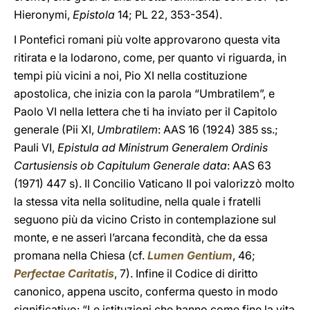
Hieronymi,
Epistola
14; PL 22, 353-354).
I Pontefici romani più volte approvarono questa vita
ritirata e la lodarono, come, per quanto vi riguarda, in
tempi più vicini a noi, Pio XI nella costituzione
apostolica, che inizia con la parola “Umbratilem”, e
Paolo VI nella lettera che ti ha inviato per il Capitolo
generale (Pii XI,
Umbratilem
: AAS 16 (1924) 385 ss.;
Pauli VI,
Epistula ad Ministrum Generalem Ordinis
Cartusiensis ob Capitulum Generale data
: AAS 63
(1971) 447 s). Il Concilio Vaticano II poi valorizzò molto
la stessa vita nella solitudine, nella quale i fratelli
seguono più da vicino Cristo in contemplazione sul
monte, e ne asserì l’arcana fecondità, che da essa
promana nella Chiesa (cf.
Lumen Gentium
, 46;
Perfectae Caritatis
, 7). Infine il Codice di diritto
canonico, appena uscito, conferma questo in modo
significativo: “Le istituzioni che hanno come fine la vita