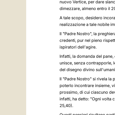
nuovo Vertice, per dare slanci
dimezzare, almeno entro il 2
A tale scopo, desidero incora
realizzazione a tale nobile 
Il "Padre Nostro", la preghie
credenti, pur nel pieno rispett
ispiratori dell'agire.
Infatti, la domanda del pane, 
unisce, senza contrapporle, l
del disegno divino sull'umani
Il "Padre Nostro" si rivela la
poterlo incontrare insieme, vi
prossimo, di cui ciascuno dev
infatti, ha detto: "Ogni volta 
25,40).
Questi pensieri risultano parti