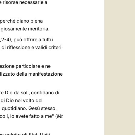
e risorse necessarie a
, perché diano piena
igiosamente meritoria.
,2-4), può offrire a tutti i
i riflessione e validi criteri
rezione particolare e ne
alizzato della manifestazione
re Dio da soli, confidano di
di Dio nel volto del
o quotidiano. Gesù stesso,
coli, lo avete fatto a me" (
Mt
o colpito gli Stati Uniti