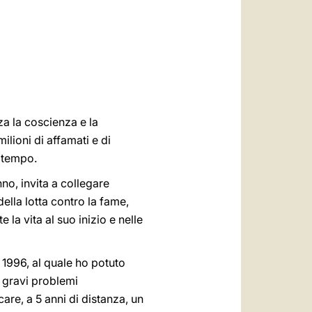
العربيّة
中文
LATINE
a la coscienza e la
ilioni di affamati e di
o tempo.
nno, invita a collegare
della lotta contro la fame,
la vita al suo inizio e nelle
 1996, al quale ho potuto
i gravi problemi
are, a 5 anni di distanza, un