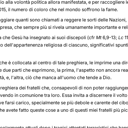
o alla volontà politica allora manifestata, e per raccogliere l
015, il numero di coloro che nel mondo soffrono la fame.
ggiare quanti sono chiamati a reggere le sorti delle Nazioni
impresa, che sempre più si rivela umanamente importante e rel
ra che Gesù ha insegnato ai suoi discepoli (cfr
Mt
6,9-13;
Lc
11
o dell'appartenenza religiosa di ciascuno, significativi spunti d
che è collocata al centro di tale preghiera, le imprime una di
e due parti che esprimono, la prima, l'aspetto non ancora re
tà, e, l'altra, ciò che manca all'uomo che tende a Dio.
 preghiera dei fratelli che, consapevoli di non poter raggiunge
vendo in comunione tra loro. Essa invita a discernere il volto 
e farsi carico, specialmente se più debole e carente del cib
che avete fatto queste cose a uno di questi miei fratelli più pic
colarmente attuali dopo i tragici attentati terroristici che hann