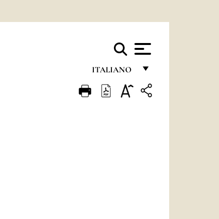
ITALIANO
FRANÇAIS
ENGLISH
ITALIANO
PORTUGUÊS
ESPAÑOL
DEUTSCH
POLSKI