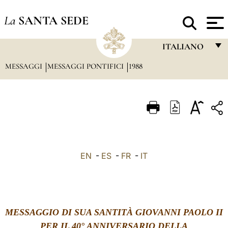
La
SANTA SEDE
ITALIANO
MESSAGGI
MESSAGGI PONTIFICI
1988
FRANÇAIS
ENGLISH
ITALIANO
PORTUGUÊS
ESPAÑOL
EN
-
ES
-
FR
-
IT
DEUTSCH
POLSKI
العربيّة
MESSAGGIO DI SUA SANTITÀ GIOVANNI PAOLO II
中文
PER IL 40° ANNIVERSARIO DELLA