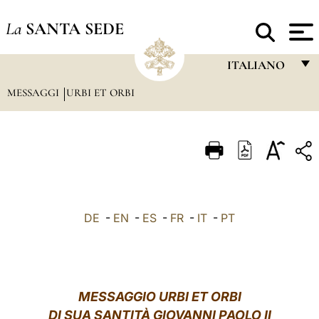
La
SANTA SEDE
ITALIANO
MESSAGGI
URBI ET ORBI
FRANÇAIS
ENGLISH
ITALIANO
PORTUGUÊS
ESPAÑOL
DE
-
EN
-
ES
-
FR
-
IT
-
PT
DEUTSCH
POLSKI
العربيّة
MESSAGGIO URBI ET ORBI
DI SUA SANTITÀ GIOVANNI PAOLO II
中文