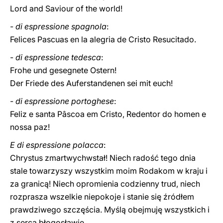
Lord and Saviour of the world!
-
di espressione spagnola
:
Felices Pascuas en la alegria de Cristo Resucitado.
-
di espressione tedesca
:
Frohe und gesegnete Ostern!
Der Friede des Auferstandenen sei mit euch!
-
di espressione portoghese
:
Feliz e santa Pâscoa em Cristo, Redentor do homen e
nossa paz!
E di espressione polacca
:
Chrystus zmartwychwstał! Niech radość tego dnia
stale towarzyszy wszystkim moim Rodakom w kraju i
za granicą! Niech opromienia codzienny trud, niech
rozprasza wszelkie niepokoje i stanie się źródłem
prawdziwego szczęścia. Myślą obejmuję wszystkich i
z serca błogosławię.