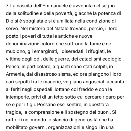
7. La nascita dell’Emmanuele è avvenuta nel segno
della solitudine e della povertà, giacché la potenza di
Dio si è spogliata e si è umiliata nella condizione di
servo. Nel mistero del Natale trovano, perciò, il loro
posto i poveri di tutte le antiche e nuove
denominazioni: coloro che soffrono la fame e ne
muoiono, gli emarginati, i diseredati, i rifugiati, le
vittime degli odi, delle guerre, dei cataclismi ecologici.
Penso, in particolare, a quanti sono stati colpiti, in
Armenia, dal disastroso sisma, ed ora piangono i loro
cari sepolti fra le macerie, vegliano angosciati accanto
ai feriti negli ospedali, lottano col freddo e con le
intemperie, privi di un tetto sotto cui cercare riparo per
sé e per i figli. Possano essi sentire, in quest’ora
tragica, la comprensione e il sostegno dei buoni. Si
rafforzi nel mondo lo slancio di generosità che ha
mobilitato governi, organizzazioni e singoli in una