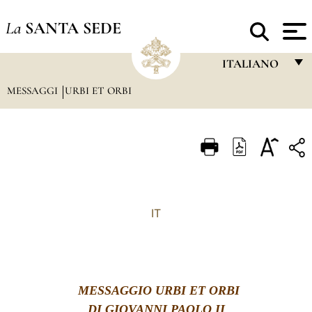
La
SANTA SEDE
ITALIANO
MESSAGGI
URBI ET ORBI
FRANÇAIS
ENGLISH
ITALIANO
PORTUGUÊS
ESPAÑOL
IT
DEUTSCH
POLSKI
العربيّة
MESSAGGIO URBI ET ORBI
中文
DI GIOVANNI PAOLO II