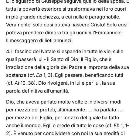
E lo sguardo di Giuseppe seguiva quello della sposa. E
tutta la povertà esteriore si trasformava nei loro cuori
in più grande ricchezza, a cui nulla è paragonabile.
Veramente, solo così poteva nascere Cristo! Solo così
poteva prendere dimora tra gli uomini l’Emmanuele!
Il messaggero di lieti annunzi!
4. Il fascino del Natale si espande in tutte le vie, sulle
quali passerà lui - il Santo di Dio! Il Figlio, che è
irradiazione della gloria del Padre e impronta della sua
sostanza (cf.
Eb
1, 3). Egli passerà, beneficando tutti
(cf.
At
10, 38). Dio rivolgerà, in lui e per lui, la sua
parola definitiva all’umanità.
Dio, che aveva parlato molte volte e in diversi modi
per mezzo dei profeti, ultimamente . . . ha parlato . . .
per mezzo del Figlio, per mezzo del quale ha fatto
anche il mondo. Egli è erede di tutte le cose (cf.
Eb
1, 1-
2). È venuto per condividere con noi la sua eredità di