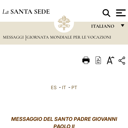
La
SANTA SEDE
ITALIANO
MESSAGGI
GIORNATA MONDIALE PER LE VOCAZIONI
FRANÇAIS
ENGLISH
ITALIANO
PORTUGUÊS
ESPAÑOL
ES
-
IT
-
PT
DEUTSCH
POLSKI
العربيّة
MESSAGGIO DEL SANTO PADRE GIOVANNI
PAOLO II
中文