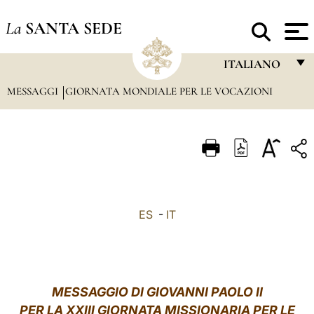
La
SANTA SEDE
ITALIANO
MESSAGGI
GIORNATA MONDIALE PER LE VOCAZIONI
FRANÇAIS
ENGLISH
ITALIANO
PORTUGUÊS
ESPAÑOL
ES
-
IT
DEUTSCH
POLSKI
العربيّة
MESSAGGIO DI GIOVANNI PAOLO II
PER LA XXIII GIORNATA MISSIONARIA PER LE
中文