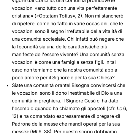
vigore dal Concilio: una comunità promuove le
vocazioni «anzitutto con una vita perfettamente
cristiana» («Optatam Totius», 2). Non mi stancherò
di ripetere, come ho fatto in varie occasioni, che le
vocazioni sono il segno irrefutabile della vitalità di
una comunità ecclesiale. Chi infatti può negare che
la fecondità sia una delle caratteristiche più
manifeste dell'essere vivente? Una comunità senza
vocazioni è come una famiglia senza figli. In tal
caso non temiamo che la nostra comunità abbia
poco amore per il Signore e per la sua Chiesa?
Siate una comunità orante! Bisogna convincersi che
le vocazioni sono il dono inestimabile di Dio a una
comunità in preghiera. Il Signore Gesù ci ha dato
l'esempio quando ha chiamato gli apostoli (cfr.
Lc
6,
12) e ha comandato espressamente di pregare «il
Padrone della messe che mandi operai per la sua
messe» (
Mt
9, 38). Per questo scopo dobbiamo