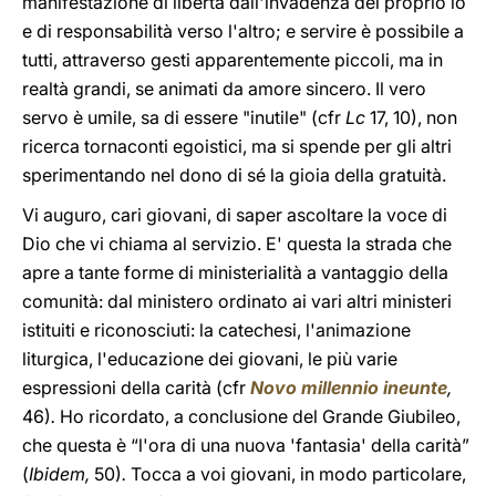
manifestazione di libertà dall'invadenza del proprio io
e di responsabilità verso l'altro; e servire è possibile a
tutti, attraverso gesti apparentemente piccoli, ma in
realtà grandi, se animati da amore sincero. Il vero
servo è umile, sa di essere "inutile" (cfr
Lc
17, 10), non
ricerca tornaconti egoistici, ma si spende per gli altri
sperimentando nel dono di sé la gioia della gratuità.
Vi auguro, cari giovani, di saper ascoltare la voce di
Dio che vi chiama al servizio. E' questa la strada che
apre a tante forme di ministerialità a vantaggio della
comunità: dal ministero ordinato ai vari altri ministeri
istituiti e riconosciuti: la catechesi, l'animazione
liturgica, l'educazione dei giovani, le più varie
espressioni della carità (cfr
Novo
millennio ineunte
,
46)
.
Ho
ricordato, a conclusione del Grande Giubileo,
che questa è “l'ora di una nuova 'fantasia' della carità”
(
Ibidem,
50)
.
Tocca a voi giovani, in modo particolare,