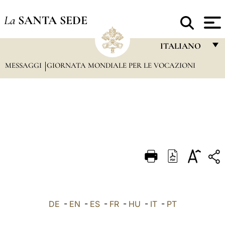
La
SANTA SEDE
ITALIANO
MESSAGGI
GIORNATA MONDIALE PER LE VOCAZIONI
FRANÇAIS
ENGLISH
ITALIANO
PORTUGUÊS
ESPAÑOL
DEUTSCH
POLSKI
العربيّة
DE
-
EN
-
ES
-
FR
-
HU
-
IT
-
PT
中文