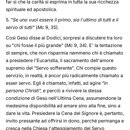
far sì che la carità si esprima in tutta la sua ricchezza
spirituale ed apostolica.
5.
"Se uno vuol essere il primo, sia l'ultimo di tutti e il
servo di tutti"
(
Mc
9, 35)
.
Così Gesù disse ai Dodici, sorpresi a discutere tra loro
su "chi fosse il più grande" (
Mc
9, 34)
.
E' la tentazione
di sempre, che non risparmia nemmeno chi è chiamato
a presiedere l'Eucaristia, il sacramento dell'amore
supremo del "Servo sofferente". Chi compie questo
servizio, in realtà, è ancor più radicalmente chiamato a
esser servo. Egli è chiamato, infatti, ad agire
"in
persona Christi",
e perciò a rivivere la stessa
condizione di Gesù nell'Ultima Cena, assumendone la
medesima disponibilità ad amare sino alla fine, sino a
dare la vita. Presiedere la Cena del Signore è, pertanto,
invito pressante ad offrirsi in dono, perché permanga e
cresca nella Chiesa l'atteggiamento del Servo