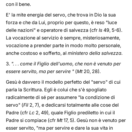
con il bene.
E' la mite energia del servo, che trova in Dio la sua
forza e che da Lui, proprio per questo, è reso "luce
delle nazioni" e operatore di salvezza (cfr
Is
49, 5-6).
La vocazione al servizio è sempre, misteriosamente,
vocazione a prender parte in modo molto personale,
anche costoso e sofferto, al
ministero della salvezza.
3.
". . . come il Figlio dell'uomo, che
non è
venuto per
essere servito, ma per servire "
(
Mt
20, 28)
.
Gesù è davvero il modello perfetto del "servo" di cui
parla la Scrittura. Egli è colui che s'è spogliato
radicalmente di sé per assumere "la condizione di
servo" (
Fil
2, 7)
,
e dedicarsi totalmente alle cose del
Padre (cfr
Lc
2, 49)
,
quale Figlio prediletto in cui il
Padre si compiace (cfr
Mt
17, 5). Gesù non è venuto per
esser servito, "ma per servire e dare la sua vita in