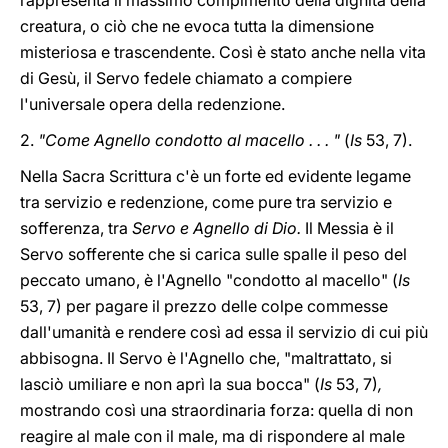
rappresenta il massimo compimento della dignità della
creatura, o ciò che ne evoca tutta la dimensione
misteriosa e trascendente. Così è stato anche nella vita
di Gesù, il Servo fedele chiamato a compiere
l'universale opera della redenzione.
2.
"Come Agnello condotto al macello . . . "
(
Is
53, 7).
Nella Sacra Scrittura c'è un forte ed evidente legame
tra servizio e redenzione, come pure tra servizio e
sofferenza, tra
Servo e Agnello di Dio.
Il Messia è il
Servo sofferente che si carica sulle spalle il peso del
peccato umano, è l'Agnello "condotto al macello" (
Is
53, 7)
per pagare il prezzo delle colpe commesse
dall'umanità e rendere così ad essa il servizio di cui più
abbisogna. Il Servo è l'Agnello che, "maltrattato, si
lasciò umiliare e non aprì la sua bocca" (
Is
53, 7)
,
mostrando così una straordinaria forza: quella di non
reagire al male con il male, ma di rispondere al male