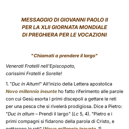
LATINE
MESSAGGIO DI GIOVANNI PAOLO II
PER LA XLII GIORNATA MONDIALE
DI PREGHIERA PER LE VOCAZIONI
"
Chiamati a prendere il largo
"
Venerati Fratelli nell'Episcopato,
carissimi Fratelli e Sorelle!
1. "
Duc in Altum
!" All’inizio della Lettera apostolica
Novo millennio ineunte
ho fatto riferimento alle parole
con cui Gesù esorta i primi discepoli a gettare le reti
per una pesca che si rivelerà prodigiosa. Dice a Pietro:
"
Duc in altum –
Prendi il largo" (
Lc
5, 4). "Pietro e i
primi compagni si fidarono della parola di Cristo, e
gettarono le reti" (
Novo millennio ineunte
, 1).