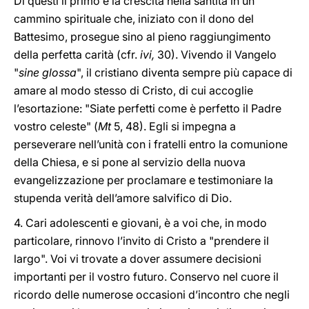
Di questi il primo è la crescita nella santità in un
cammino spirituale che, iniziato con il dono del
Battesimo, prosegue sino al pieno raggiungimento
della perfetta carità (cfr.
ivi,
30). Vivendo il Vangelo
"
sine glossa
", il cristiano diventa sempre più capace di
amare al modo stesso di Cristo, di cui accoglie
l’esortazione: "Siate perfetti come è perfetto il Padre
vostro celeste" (
Mt
5, 48). Egli si impegna a
perseverare nell’unità con i fratelli entro la comunione
della Chiesa, e si pone al servizio della nuova
evangelizzazione per proclamare e testimoniare la
stupenda verità dell’amore salvifico di Dio.
4. Cari adolescenti e giovani, è a voi che, in modo
particolare, rinnovo l’invito di Cristo a "prendere il
largo". Voi vi trovate a dover assumere decisioni
importanti per il vostro futuro. Conservo nel cuore il
ricordo delle numerose occasioni d’incontro che negli