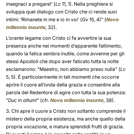
insegnaci a pregare!’ (
Lc
11, 1). Nella preghiera si
sviluppa quel dialogo con Cristo che ci rende suoi
intimi: ‘Rimanete in me e io in voi’ (
Gv
15, 4)" (
Novo
millennio ineunte
, 32).
L’orante legame con Cristo ci fa avvertire la sua
presenza anche nei momenti d’apparente fallimento,
quando la fatica sembra inutile, come avvenne per gli
stessi Apostoli che dopo aver faticato tutta la notte
esclamarono: "Maestro, non abbiamo preso nulla" (
Lc
5, 5). È particolarmente in tali momenti che occorre
aprire il cuore all’onda della grazia e consentire alla
parola del Redentore di agire con tutta la sua potenza:
"
Duc in altum
!" (cfr.
Novo millennio ineunte
, 38).
3. Chi apre il cuore a Cristo non soltanto comprende il
mistero della propria esistenza, ma anche quello della
propria vocazione, e matura splendidi frutti di grazia.