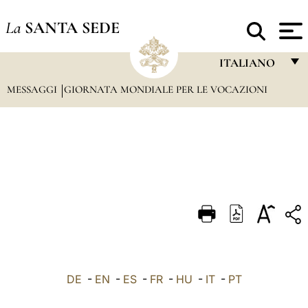
La
SANTA SEDE
ITALIANO
MESSAGGI
GIORNATA MONDIALE PER LE VOCAZIONI
FRANÇAIS
ENGLISH
ITALIANO
PORTUGUÊS
ESPAÑOL
DEUTSCH
POLSKI
العربيّة
DE
-
EN
-
ES
-
FR
-
HU
-
IT
-
PT
中文