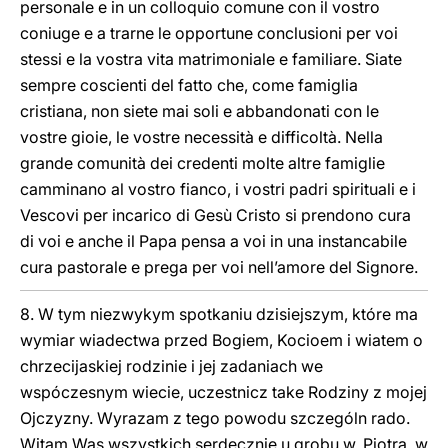
personale e in un colloquio comune con il vostro
coniuge e a trarne le opportune conclusioni per voi
stessi e la vostra vita matrimoniale e familiare. Siate
sempre coscienti del fatto che, come famiglia
cristiana, non siete mai soli e abbandonati con le
vostre gioie, le vostre necessità e difficoltà. Nella
grande comunità dei credenti molte altre famiglie
camminano al vostro fianco, i vostri padri spirituali e i
Vescovi per incarico di Gesù Cristo si prendono cura
di voi e anche il Papa pensa a voi in una instancabile
cura pastorale e prega per voi nell’amore del Signore.
8. W tym niezwykym spotkaniu dzisiejszym, które ma
wymiar wiadectwa przed Bogiem, Kocioem i wiatem o
chrzecijaskiej rodzinie i jej zadaniach we
wspóczesnym wiecie, uczestnicz take Rodziny z mojej
Ojczyzny. Wyrazam z tego powodu szczególn rado.
Witam Was wszystkich serdecznie u grobu w. Piotra, w