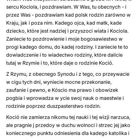
sercu Kociola, i pozdrawiam. W Was, tu obecnych - i
przez Was - pozdrawiam kad polsk rodzin zarówno w
Kraju, jak i poza nim. Kadego ojca, kad matk, kade
dziecko, które jest nadziej i przyszoci wiata i Kociola.
Zaniecie to pozdrowienie i moje bogosawiestwo w
progi kadego domu, do kadej rodziny. I zaniecie te to
dowiadczenie i to wiadectwo rodziny, które dalicie
tutaj w Rzymie i to, które daje o rodzinie Koció.
Z Rzymu, z obecnego Synodu i z tego, co przeywacie
w cigu tych dni, wyniecie mocne przekonanie,
zaufanie i pewno, e Kóscio ma prawo i obowizek
pogbia i wprowadza w ycie swoj nauk o maestwie i
rodzinie poprzez duszpasterstwo rodzin.
Koció nie zamierza nikomu tej nauki i tej wizji narzuca,
ale pragnie j przedoy w duchu wolnoci i strzec jej jako
koniecznego punktu odniesienia dla kadego katolika i