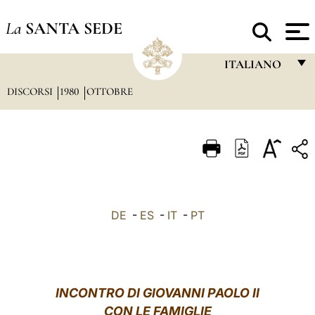
La
SANTA SEDE
ITALIANO
DISCORSI
1980
OTTOBRE
FRANÇAIS
ENGLISH
ITALIANO
PORTUGUÊS
ESPAÑOL
DE
-
ES
-
IT
-
PT
DEUTSCH
POLSKI
العربيّة
INCONTRO
DI GIOVANNI PAOLO II
CON LE FAMIGLIE
中文