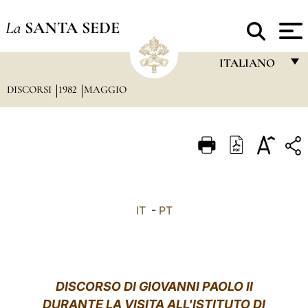
La
SANTA SEDE
ITALIANO
DISCORSI
1982
MAGGIO
FRANÇAIS
ENGLISH
ITALIANO
PORTUGUÊS
ESPAÑOL
IT
-
PT
DEUTSCH
POLSKI
العربيّة
DISCORSO DI GIOVANNI PAOLO II
DURANTE LA VISITA ALL'ISTITUTO DI
中文