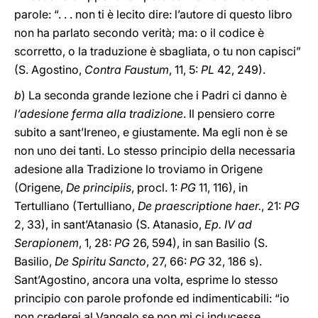
parole: “. . . non ti è lecito dire: l’autore di questo libro
non ha parlato secondo verità; ma: o il codice è
scorretto, o la traduzione è sbagliata, o tu non capisci”
(S. Agostino,
Contra Faustum
, 11, 5:
PL
42, 249).
b
) La seconda grande lezione che i Padri ci danno è
l’adesione ferma alla tradizione
. Il pensiero corre
subito a sant’Ireneo, e giustamente. Ma egli non è se
non uno dei tanti. Lo stesso principio della necessaria
adesione alla Tradizione lo troviamo in Origene
(Origene,
De principiis
, procl. 1:
PG
11, 116), in
Tertulliano (Tertulliano,
De praescriptione haer.
, 21:
PG
2, 33), in sant’Atanasio (S. Atanasio,
Ep. IV ad
Serapionem
, 1, 28:
PG
26, 594), in san Basilio (S.
Basilio,
De Spiritu Sancto
, 27, 66:
PG
32, 186 s).
Sant’Agostino, ancora una volta, esprime lo stesso
principio con parole profonde ed indimenticabili: “io
non crederei al Vangelo se non mi ci inducesse