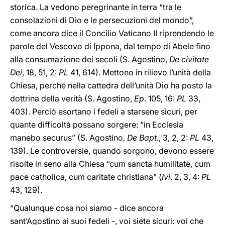
storica. La vedono peregrinante in terra “tra le
consolazioni di Dio e le persecuzioni del mondo”,
come ancora dice il Concilio Vaticano II riprendendo le
parole del Vescovo di Ippona, dal tempo di Abele fino
alla consumazione dei secoli (S. Agostino,
De civitate
Dei
, 18, 51, 2:
PL
41, 614). Mettono in rilievo l’unità della
Chiesa, perché nella cattedra dell’unità Dio ha posto la
dottrina della verità (S. Agostino,
Ep
. 105, 16:
PL
33,
403). Perciò esortano i fedeli a starsene sicuri, per
quante difficoltà possano sorgere: “in Ecclesia
manebo securus” (S. Agostino,
De Bapt.
, 3, 2, 2:
PL
43,
139). Le controversie, quando sorgono, devono essere
risolte in seno alla Chiesa “cum sancta humilitate, cum
pace catholica, cum caritate christiana” (
Ivi
. 2, 3, 4:
PL
43, 129).
“Qualunque cosa noi siamo - dice ancora
sant’Agostino ai suoi fedeli -, voi siete sicuri: voi che