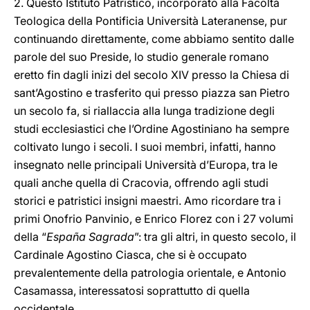
2. Questo Istituto Patristico, incorporato alla Facoltà
Teologica della Pontificia Università Lateranense, pur
continuando direttamente, come abbiamo sentito dalle
parole del suo Preside, lo studio generale romano
eretto fin dagli inizi del secolo XIV presso la Chiesa di
sant’Agostino e trasferito qui presso piazza san Pietro
un secolo fa, si riallaccia alla lunga tradizione degli
studi ecclesiastici che l’Ordine Agostiniano ha sempre
coltivato lungo i secoli. I suoi membri, infatti, hanno
insegnato nelle principali Università d’Europa, tra le
quali anche quella di Cracovia, offrendo agli studi
storici e patristici insigni maestri. Amo ricordare tra i
primi Onofrio Panvinio, e Enrico Florez con i 27 volumi
della “
España Sagrada
”: tra gli altri, in questo secolo, il
Cardinale Agostino Ciasca, che si è occupato
prevalentemente della patrologia orientale, e Antonio
Casamassa, interessatosi soprattutto di quella
occidentale.