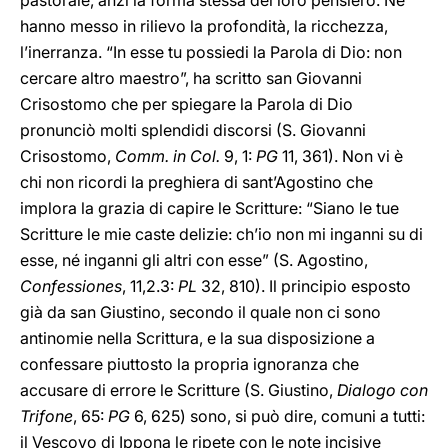
pastorale, anzi la forma stessa del loro pensiero. Ne
hanno messo in rilievo la profondità, la ricchezza,
l’inerranza. “In esse tu possiedi la Parola di Dio: non
cercare altro maestro”, ha scritto san Giovanni
Crisostomo che per spiegare la Parola di Dio
pronunciò molti splendidi discorsi (S. Giovanni
Crisostomo,
Comm. in Col.
9, 1:
PG
11, 361). Non vi è
chi non ricordi la preghiera di sant’Agostino che
implora la grazia di capire le Scritture: “Siano le tue
Scritture le mie caste delizie: ch’io non mi inganni su di
esse, né inganni gli altri con esse” (S. Agostino,
Confessiones
, 11,2.3:
PL
32, 810). Il principio esposto
già da san Giustino, secondo il quale non ci sono
antinomie nella Scrittura, e la sua disposizione a
confessare piuttosto la propria ignoranza che
accusare di errore le Scritture (S. Giustino,
Dialogo con
Trifone
, 65:
PG
6, 625) sono, si può dire, comuni a tutti:
il Vescovo di Ippona le ripete con le note incisive