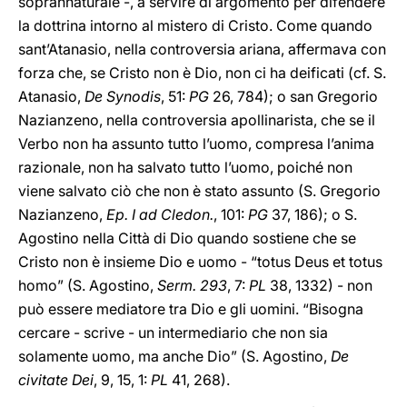
soprannaturale -, a servire di argomento per difendere
la dottrina intorno al mistero di Cristo. Come quando
sant’Atanasio, nella controversia ariana, affermava con
forza che, se Cristo non è Dio, non ci ha deificati (cf. S.
Atanasio,
De Synodis
, 51:
PG
26, 784); o san Gregorio
Nazianzeno, nella controversia apollinarista, che se il
Verbo non ha assunto tutto l’uomo, compresa l’anima
razionale, non ha salvato tutto l’uomo, poiché non
viene salvato ciò che non è stato assunto (S. Gregorio
Nazianzeno,
Ep. I ad Cledon.
, 101:
PG
37, 186); o S.
Agostino nella Città di Dio quando sostiene che se
Cristo non è insieme Dio e uomo - “totus Deus et totus
homo” (S. Agostino,
Serm. 293
, 7:
PL
38, 1332) - non
può essere mediatore tra Dio e gli uomini. “Bisogna
cercare - scrive - un intermediario che non sia
solamente uomo, ma anche Dio” (S. Agostino,
De
civitate Dei
, 9, 15, 1:
PL
41, 268).