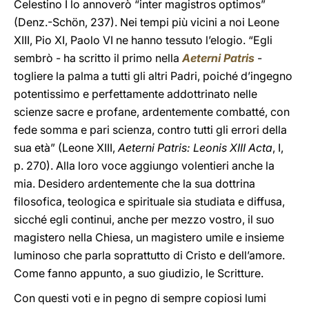
Celestino I lo annoverò “inter magistros optimos”
(Denz.-Schön, 237). Nei tempi più vicini a noi Leone
XIII, Pio XI, Paolo VI ne hanno tessuto l’elogio. “Egli
sembrò - ha scritto il primo nella
Aeterni Patris
-
togliere la palma a tutti gli altri Padri, poiché d’ingegno
potentissimo e perfettamente addottrinato nelle
scienze sacre e profane, ardentemente combatté, con
fede somma e pari scienza, contro tutti gli errori della
sua età” (Leone XIII,
Aeterni Patris: Leonis XIII Acta
, I,
p. 270). Alla loro voce aggiungo volentieri anche la
mia. Desidero ardentemente che la sua dottrina
filosofica, teologica e spirituale sia studiata e diffusa,
sicché egli continui, anche per mezzo vostro, il suo
magistero nella Chiesa, un magistero umile e insieme
luminoso che parla soprattutto di Cristo e dell’amore.
Come fanno appunto, a suo giudizio, le Scritture.
Con questi voti e in pegno di sempre copiosi lumi