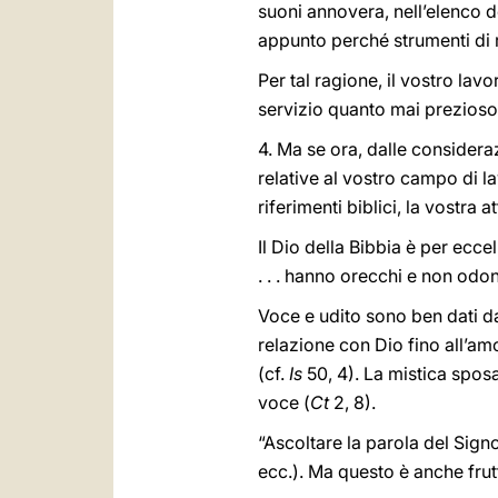
suoni annovera, nell’elenco d
appunto perché strumenti di r
Per tal ragione, il vostro lav
servizio quanto mai prezioso
4. Ma se ora, dalle considera
relative al vostro campo di l
riferimenti biblici, la vostra 
Il Dio della Bibbia è per ecc
. . . hanno orecchi e non odo
Voce e udito sono ben dati da
relazione con Dio fino all’am
(cf.
Is
50, 4). La mistica sposa
voce (
Ct
2, 8).
“Ascoltare la parola del Sig
ecc.). Ma questo è anche frut