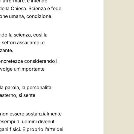
di affermare, e intendo
 della Chiesa. Scienza e fede
zione umana, condizione
do la scienza, così la
 settori assai ampi e
zante.
concretezza considerando il
 svolge un’importante
a parola, la personalità
esterno, si sente
 non essere sostanzialmente
i esempi di uomini divenuti
ni fisici. E proprio l’arte dei