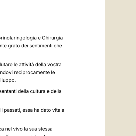
العربيّة
中文
LATINE
orinolaringologia e Chirurgia
nte grato dei sentimenti che
tare le attività della vostra
iandovi reciprocamente le
viluppo.
entanti della cultura e della
i passati, essa ha dato vita a
a nel vivo la sua stessa