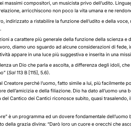
ei massimi compositori, un musicista privo dell’udito. Linguag
elazione, arricchiscono non poco la vita umana e ne rendono 
oro, indirizzato a ristabilire la funzione dell’udito e della vo
.
zioni a carattere più generale della funzione della scienza e 
avoro, diamo uno sguardo ad alcune considerazioni di fede, in
attività appare in una luce più suggestiva e inserita in una mis
ellenza un Dio che parla e ascolta, a differenza degli idoli, 
no” (
Sal
113 B [115], 5.6).
l Creatore perché l’uomo, fatto simile a lui, più facilmente p
ore dell’amicizia e della filiazione. Dio ha dato all’uomo una 
 del Cantico dei Cantici riconosce subito, quasi trasalendo, 
nore” è un programma ed un dovere fondamentale dell’uomo b
to della grazia divina: “Darò loro un cuore e orecchi che asc