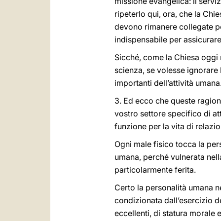
missione evangelica: il servi
ripeterlo qui, ora, che la Ch
devono rimanere collegate pe
indispensabile per assicurare 
Sicché, come la Chiesa oggi 
scienza, se volesse ignorare 
importanti dell’attività uma
3. Ed ecco che queste ragion
vostro settore specifico di at
funzione per la vita di relazio
Ogni male fisico tocca la per
umana, perché vulnerata nella 
particolarmente ferita.
Certo la personalità umana n
condizionata dall’esercizio de
eccellenti, di statura morale e