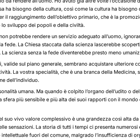
zio da rendere all’uomo. Ho avuto già altre volte l’occasione 
iesa ha bisogno della cultura, così come la cultura ha bisogno
r il raggiungimento dell’obiettivo primario, che è la promo
lo sviluppo dei popoli e della civiltà.
non potrebbe rendere un servizio adeguato all’uomo, ignoran
la fede. La Chiesa staccata dalla scienza lascerebbe scoperti
na. La scienza senza la fede diventerebbe presto meno umaniz
i, valide sul piano generale, sembrano acquistare ulteriore 
tività. La vostra specialità, che è una branca della Medicina,
ne dell’individuo.
sonalità umana. Ma quando è colpito l’organo dell’udito o dell
sfera più sensibile e più alta dei suoi rapporti con il mondo 
el suo vivo valore complessivo è una grandezza così alta da
lle sensazioni. La storia di tutti i tempi ci presenta numeros
 intellettuale fuori del comune, malgrado l’insufficienza di orga