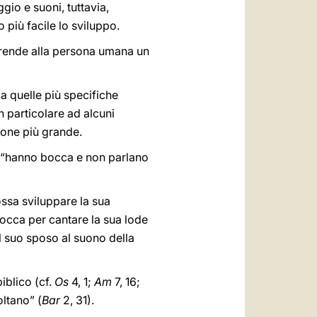
gio e suoni, tuttavia,
più facile lo sviluppo.
ce, rende alla persona umana un
da quelle più specifiche
 particolare ad alcuni
sione più grande.
che “hanno bocca e non parlano
ossa sviluppare la sua
bocca per cantare la sua lode
il suo sposo al suono della
iblico (cf.
Os
4, 1;
Am
7, 16;
oltano” (
Bar
2, 31).