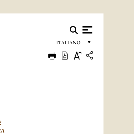
ITALIANO
FRANÇAIS
ENGLISH
ITALIANO
PORTUGUÊS
ESPAÑOL
DEUTSCH
E
POLSKI
IA