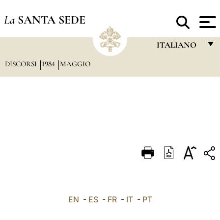
La
SANTA SEDE
ITALIANO
DISCORSI
1984
MAGGIO
FRANÇAIS
ENGLISH
ITALIANO
PORTUGUÊS
ESPAÑOL
DEUTSCH
POLSKI
العربيّة
EN
-
ES
-
FR
-
IT
-
PT
中文