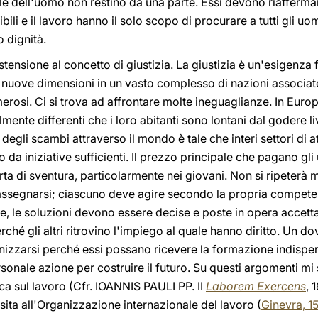
ale dell'uomo non restino da una parte. Essi devono riaffermar
ibili e il lavoro hanno il solo scopo di procurare a tutti gli uo
o dignità.
tensione al concetto di giustizia. La giustizia è un'esigenz
uove dimensioni in un vasto complesso di nazioni associate
rosi. Ci si trova ad affrontare molte ineguaglianze. In Europa
mente differenti che i loro abitanti sono lontani dal godere liv
degli scambi attraverso il mondo è tale che interi settori di a
da iniziative sufficienti. Il prezzo principale che pagano gl
 di sventura, particolarmente nei giovani. Non si ripeterà 
n rassegnarsi; ciascuno deve agire secondo la propria compet
, le soluzioni devono essere decise e poste in opera accett
erché gli altri ritrovino l'impiego al quale hanno diritto. Un 
nizzarsi perché essi possano ricevere la formazione indispen
personale azione per costruire il futuro. Su questi argomenti m
a sul lavoro (Cfr. IOANNIS PAULI PP. II
Laborem Exercens
, 
sita all'Organizzazione internazionale del lavoro (
Ginevra, 1