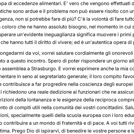
opa di eccedenze alimentari. E' vero che vengono effettuati de
pratiche sono ardue e il problema non può essere risolto con
genza, non si potrebbe fare di più? C'è la volontà di fare tutto 
a coloro che ne hanno assoluto bisogno, nel momento in cui si
perare un'evidente ineguaglianza significa muovere i primi pa
che hanno tutti il diritto di vivere; ed è un'autentica opera di
 congedarmi da voi, vorrei salutare cordialmente gli onorevo
o a questo incontro. Spero di poter rispondere un giorno all'
oro assemblea a Strasburgo. E vorrei esprimere anche la mia 
mentare in seno al segretariato generale; il loro compito favo
 e contribuisce a far progredire nella coscienza degli europei 
i richiedono una reale dedizione ai funzionari che ne assicu
rizioni della lontananza e le esigenze della reciproca compr
to di compiti utili nella comunità dei vostri concittadini. Sal
zioni, specialmente quelli della scuola europea con i loro edu
contribuire a un mondo di fraternità e di pace. A voi tutti r
ima. Prego Dio di ispirarvi, di benedire le vostre persone e l