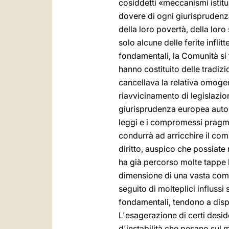
cosiddetti «meccanismi istitu
dovere di ogni giurisprudenza
della loro povertà, della lor
solo alcune delle ferite infli
fondamentali, la Comunità si t
hanno costituito delle tradiz
cancellava la relativa omogene
riavvicinamento di legislazion
giurisprudenza europea auton
leggi e i compromessi pragmat
condurrà ad arricchire il com
diritto, auspico che possiate
ha già percorso molte tappe l
dimensione di una vasta comun
seguito di molteplici influssi 
fondamentali, tendono a dispe
L'esagerazione di certi deside
d'instabilità che pesano sul 