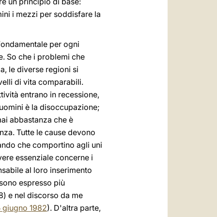
e un principio di base:
mini i mezzi per soddisfare la
a fondamentale per ogni
. So che i problemi che
, le diverse regioni si
elli di vita comparabili.
ttività entrano in recessione,
i uomini è la disoccupazione;
mai abbastanza che è
enza. Tutte le cause devono
ando che comportino agli uni
dovere essenziale concerne i
sabile al loro inserimento
i sono espresso più
18) e nel discorso da me
5 giugno 1982
). D'altra parte,