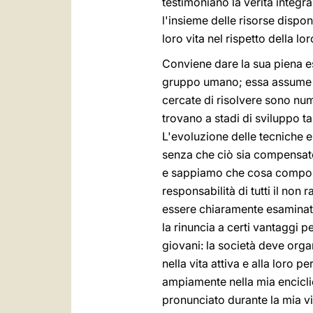
testimoniano la verità integr
l'insieme delle risorse dispon
loro vita nel rispetto della lor
Conviene dare la sua piena es
gruppo umano; essa assume n
cercate di risolvere sono nume
trovano a stadi di sviluppo tal
L'evoluzione delle tecniche e 
senza che ciò sia compensato 
e sappiamo che cosa comporta
responsabilità di tutti il no
essere chiaramente esaminate
la rinuncia a certi vantaggi p
giovani: la società deve orga
nella vita attiva e alla loro 
ampiamente nella mia enciclic
pronunciato durante la mia vi