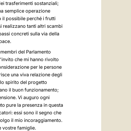
i trasferimenti sostanziali;
 una semplice operazione
il possibile perché i frutti
 realizzano tanti altri scambi
ssi concreti sulla via della
 pace.
li membri del Parlamento
invito che mi hanno rivolto
considerazione per le persone
risce una viva relazione degli
lo spirito del progetto
rano il buon funzionamento;
ensione. Vi auguro ogni
uto pure la presenza in questa
catori: essi sono il segno che
ivolgo il mio incoraggiamento.
e vostre famiglie.