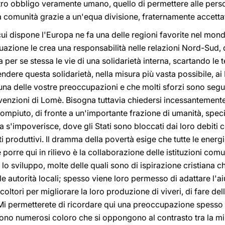
tro obbligo veramente umano, quello di permettere alle person
la comunità grazie a un'equa divisione, fraternamente accettat
i dispone l'Europa ne fa una delle regioni favorite nel mond
uazione le crea una responsabilità nelle relazioni Nord-Sud,
 per se stessa le vie di una solidarietà interna, scartando le
tendere questa solidarietà, nella misura più vasta possibile, ai
una delle vostre preoccupazioni e che molti sforzi sono segui
enzioni di Lomè. Bisogna tuttavia chiedersi incessantemente 
 compiuto, di fronte a un'importante frazione di umanità, spec
ra s'impoverisce, dove gli Stati sono bloccati dai loro debiti
 produttivi. Il dramma della povertà esige che tutte le energi
porre qui in rilievo è la collaborazione delle istituzioni com
lo sviluppo, molte delle quali sono di ispirazione cristiana c
autorità locali; spesso viene loro permesso di adattare l'aiut
icoltori per migliorare la loro produzione di viveri, di fare d
 permetterete di ricordare qui una preoccupazione spesso 
ono numerosi coloro che si oppongono al contrasto tra la mis