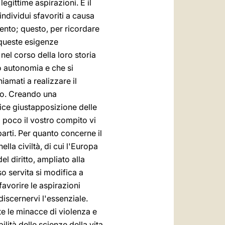
egittime aspirazioni. E il
ndividui sfavoriti a causa
mento; questo, per ricordare
a queste esigenze
 nel corso della loro storia
o autonomia e che si
iamati a realizzare il
ano. Creando una
ice giustapposizione delle
a poco il vostro compito vi
parti. Per quanto concerne il
lla civiltà, di cui l'Europa
l diritto, ampliato alla
o servita si modifica a
 favorire le aspirazioni
iscernervi l'essenziale.
tte le minacce di violenza e
ità delle scienze della vita,