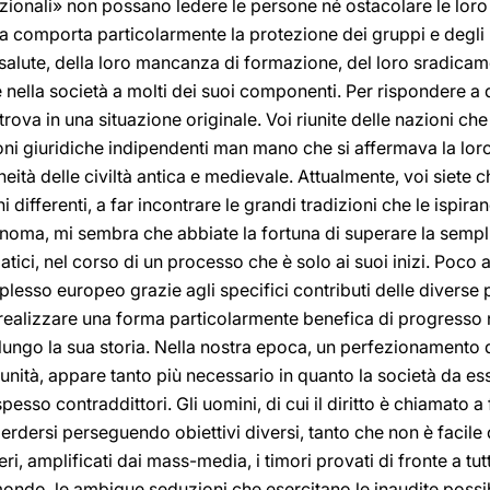
zionali» non possano ledere le persone né ostacolare le loro l
 comporta particolarmente la protezione dei gruppi e degli i
o salute, della loro mancanza di formazione, del loro sradica
tte nella società a molti dei suoi componenti. Per rispondere 
rova in una situazione originale. Voi riunite delle nazioni che
ioni giuridiche indipendenti man mano che si affermava la lor
ità delle civiltà antica e medievale. Attualmente, voi siete ch
i differenti, a far incontrare le grandi tradizioni che le ispir
oma, mi sembra che abbiate la fortuna di superare la sempl
ici, nel corso di un processo che è solo ai suoi inizi. Poco 
plesso europeo grazie agli specifici contributi delle diverse 
 realizzare una forma particolarmente benefica di progresso ne
ungo la sua storia. Nella nostra epoca, un perfezionamento de
ità, appare tanto più necessario in quanto la società da ess
spesso contraddittori. Gli uomini, di cui il diritto è chiamato a
rdersi perseguendo obiettivi diversi, tanto che non è facile d
ri, amplificati dai mass-media, i timori provati di fronte a tu
mondo, le ambigue seduzioni che esercitano le inaudite possibil