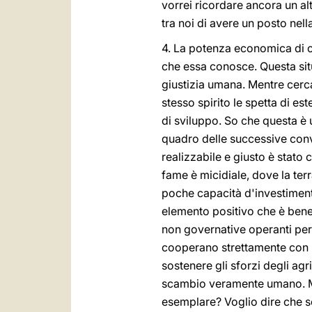
vorrei ricordare ancora un al
tra noi di avere un posto nel
4. La potenza economica di cu
che essa conosce. Questa sit
giustizia umana. Mentre cerca
stesso spirito le spetta di es
di sviluppo. So che questa è 
quadro delle successive conv
realizzabile e giusto è stato
fame è micidiale, dove la ter
poche capacità d'investimenti
elemento positivo che è bene 
non governative operanti per 
cooperano strettamente con le 
sostenere gli sforzi degli agr
scambio veramente umano. Mi
esemplare? Voglio dire che s