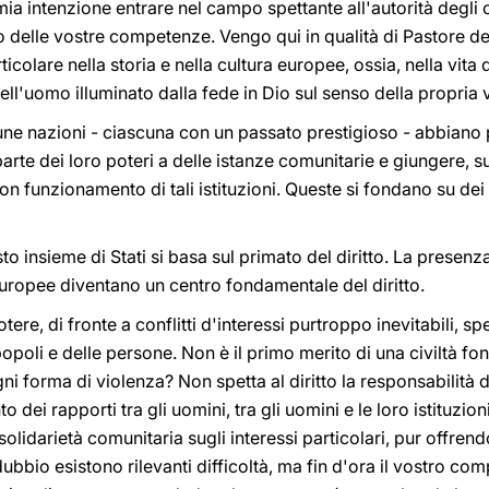
a intenzione entrare nel campo spettante all'autorità degli or
delle vostre competenze. Vengo qui in qualità di Pastore del
icolare nella storia e nella cultura europee, ossia, nella vita
l'uomo illuminato dalla fede in Dio sul senso della propria v
lcune nazioni - ciascuna con un passato prestigioso - abbiano
rte dei loro poteri a delle istanze comunitarie e giungere, su
 funzionamento di tali istituzioni. Queste si fondano su dei t
 insieme di Stati si basa sul primato del diritto. La presenza
uropee diventano un centro fondamentale del diritto.
otere, di fronte a conflitti d'interessi purtroppo inevitabili, sp
popoli e delle persone. Non è il primo merito di una civiltà fond
ni forma di violenza? Non spetta al diritto la responsabilità 
ei rapporti tra gli uomini, tra gli uomini e le loro istituzion
solidarietà comunitaria sugli interessi particolari, pur offrendo
dubbio esistono rilevanti difficoltà, ma fin d'ora il vostro co