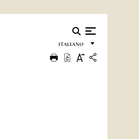
ITALIANO
FRANÇAIS
ENGLISH
ITALIANO
PORTUGUÊS
ESPAÑOL
DEUTSCH
POLSKI