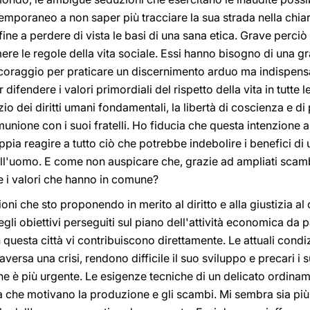
mporaneo a non saper più tracciare la sua strada nella chiare
nfine a perdere di vista le basi di una sana etica. Grave perci
ere le regole della vita sociale. Essi hanno bisogno di una gr
oraggio per praticare un discernimento arduo ma indispensa
 difendere i valori primordiali del rispetto della vita in tutte le
cizio dei diritti umani fondamentali, la libertà di coscienza e di
unione con i suoi fratelli. Ho fiducia che questa intenzione a
ia reagire a tutto ciò che potrebbe indebolire i benefici di un
ll'uomo. E come non auspicare che, grazie ad ampliati scambi c
i valori che hanno in comune?
sioni che sto proponendo in merito al diritto e alla giustizia a
li obiettivi perseguiti sul piano dell'attività economica da
n questa città vi contribuiscono direttamente. Le attuali cond
aversa una crisi, rendono difficile il suo sviluppo e precari i su
he è più urgente. Le esigenze tecniche di un delicato ordinam
tà che motivano la produzione e gli scambi. Mi sembra sia pi