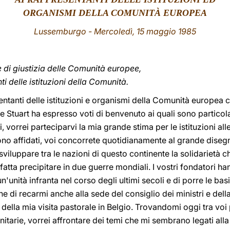
ORGANISMI DELLA COMUNITÀ EUROPEA
Lussemburgo - Mercoledì, 15 maggio 1985
 di giustizia delle Comunità europee,
i delle istituzioni della Comunità.
sentanti delle istituzioni e organismi della Comunità europea
Stuart ha espresso voti di benvenuto ai quali sono particol
, vorrei parteciparvi la mia grande stima per le istituzioni all
no affidati, voi concorrete quotidianamente al grande disegno
viluppare tra le nazioni di questo continente la solidarietà 
tta precipitare in due guerre mondiali. I vostri fondatori ha
un'unità infranta nel corso degli ultimi secoli e di porre le ba
 di recarmi anche alla sede del consiglio dei ministri e del
ella mia visita pastorale in Belgio. Trovandomi oggi tra voi 
nitarie, vorrei affrontare dei temi che mi sembrano legati alla