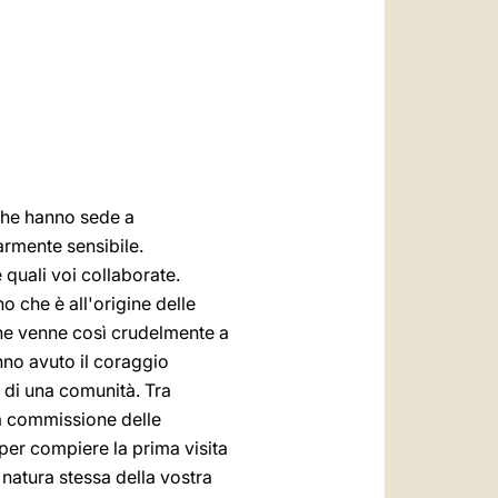
العربيّة
中文
LATINE
 che hanno sede a
armente sensibile.
e quali voi collaborate.
 che è all'origine delle
che venne così crudelmente a
nno avuto il coraggio
si di una comunità. Tra
la commissione delle
per compiere la prima visita
 natura stessa della vostra