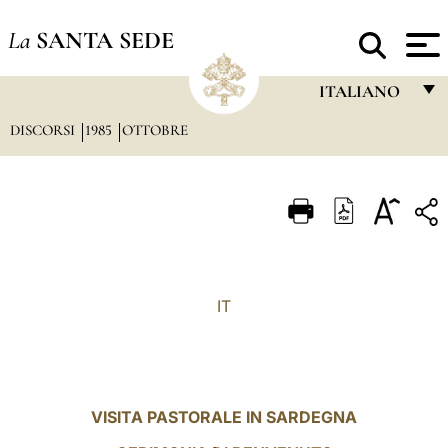
La
SANTA SEDE
ITALIANO
DISCORSI
1985
OTTOBRE
FRANÇAIS
ENGLISH
ITALIANO
PORTUGUÊS
ESPAÑOL
IT
DEUTSCH
POLSKI
العربيّة
VISITA PASTORALE IN SARDEGNA
中文