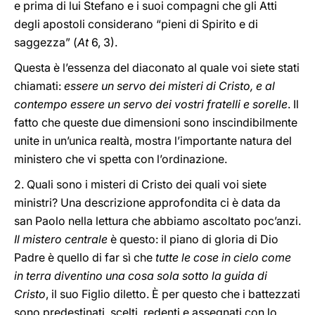
e prima di lui Stefano e i suoi compagni che gli Atti
degli apostoli considerano “pieni di Spirito e di
saggezza” (
At
6, 3).
Questa è l’essenza del diaconato al quale voi siete stati
chiamati:
essere un servo dei misteri di Cristo, e al
contempo essere un servo dei vostri fratelli e sorelle
. Il
fatto che queste due dimensioni sono inscindibilmente
unite in un’unica realtà, mostra l’importante natura del
ministero che vi spetta con l’ordinazione.
2. Quali sono i misteri di Cristo dei quali voi siete
ministri? Una descrizione approfondita ci è data da
san Paolo nella lettura che abbiamo ascoltato poc’anzi.
Il mistero centrale
è questo: il piano di gloria di Dio
Padre è quello di far sì che
tutte le cose in cielo come
in terra diventino una cosa sola sotto la guida di
Cristo
, il suo Figlio diletto. È per questo che i battezzati
sono predestinati, scelti, redenti e assegnati con lo