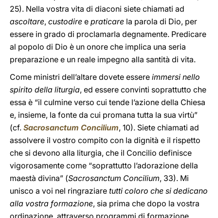
25). Nella vostra vita di diaconi siete chiamati ad
ascoltare
,
custodire
e
praticare
la parola di Dio, per
essere in grado di proclamarla degnamente. Predicare
al popolo di Dio è un onore che implica una seria
preparazione e un reale impegno alla santità di vita.
Come ministri dell’altare dovete essere
immersi nello
spirito della liturgia
, ed essere convinti soprattutto che
essa è “il culmine verso cui tende l’azione della Chiesa
e, insieme, la fonte da cui promana tutta la sua virtù”
(cf.
Sacrosanctum Concilium
, 10). Siete chiamati ad
assolvere il vostro compito con la dignità e il rispetto
che si devono alla liturgia, che il Concilio definisce
vigorosamente come “soprattutto l’adorazione della
maestà divina” (
Sacrosanctum Concilium
, 33). Mi
unisco a voi nel ringraziare
tutti coloro che si dedicano
alla vostra formazione
, sia prima che dopo la vostra
ordinazione, attraverso programmi di formazione