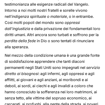
testimonianza alle esigenze radicali del Vangelo.
Intorno a noi molti nostri fratelli e sorelle vivono
nell’
indigenza spirituale o materiale
, o in entrambe.
Così molti popoli del mondo sono
oppressi
dall’ingiustizia
e dalla privazione dei fondamentali loro
diritti umani. Altri ancora sono turbati e soffrono per la
perdita della fede
in Dio o sono tentati di rinunciare
alla speranza.
Nel mezzo della condizione umana è una grande fonte
di soddisfazione apprendere che tanti diaconi
permanenti negli Stati Uniti sono impegnati nel
servizio
diretto ai bisognosi
: agli infermi, agli oppressi e agli
afflitti, ai giovani e agli anziani, ai moribondi e ai
deboli, ai sordi, ai ciechi e agli invalidi a coloro che
hanno conosciuto la sofferenza nei loro matrimoni, ai
senza tetto, alle vittime del sopruso economico, ai
carcerati, ai profughi, alla gente della strada, ai poveri