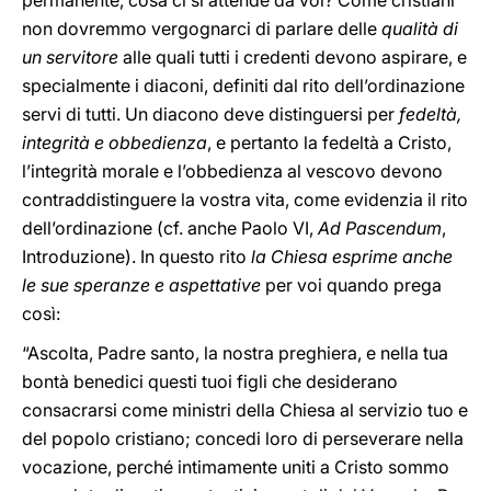
permanente, cosa ci si attende da voi? Come cristiani
non dovremmo vergognarci di parlare delle
qualità di
un servitore
alle quali tutti i credenti devono aspirare, e
specialmente i diaconi, definiti dal rito dell’ordinazione
servi di tutti. Un diacono deve distinguersi per
fedeltà,
integrità e obbedienza
, e pertanto la fedeltà a Cristo,
l’integrità morale e l’obbedienza al vescovo devono
contraddistinguere la vostra vita, come evidenzia il rito
dell’ordinazione (cf. anche Paolo VI,
Ad Pascendum
,
Introduzione). In questo rito
la Chiesa
esprime anche
le sue speranze e aspettative
per voi quando prega
così:
“Ascolta, Padre santo, la nostra preghiera, e nella tua
bontà benedici questi tuoi figli che desiderano
consacrarsi come ministri della Chiesa al servizio tuo e
del popolo cristiano; concedi loro di perseverare nella
vocazione, perché intimamente uniti a Cristo sommo