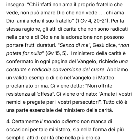
insegna: “Chi infatti non ama il proprio fratello che
vede, non può amare Dio che non vede . . . chi ama
Dio, ami anche il suo fratello” (
1 Gv
4, 20-21). Per la
stessa ragione, gli atti di carità che non sono radicati
nella parola di Dio e nella adorazione non possono
portare frutti duraturi. “
Senza di me
”, Gesù dice, “
non
potete far nulla
” (
Gv
15, 5). Il ministero della carità è
confermato in ogni pagina del Vangelo; richiede
una
costante e radicale conversione del cuore
. Abbiamo
un valido esempio di ciò nel Vangelo di Matteo
proclamato prima. Ci viene detto: “Non offrite
resistenza all’offesa”. Ci viene ordinato: “Amate i vostri
nemici e pregate per i vostri persecutori”. Tutto ciò è
una parte essenziale del ministero della carità.
4. Certamente
il mondo odierno
non manca di
occasioni per tale ministero, sia nella forma dei più
semplici atti di carità che nella più eroica