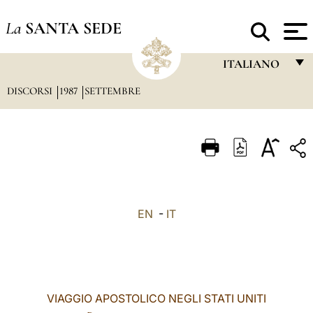
La
SANTA SEDE
ITALIANO
DISCORSI
1987
SETTEMBRE
FRANÇAIS
ENGLISH
ITALIANO
PORTUGUÊS
ESPAÑOL
EN
-
IT
DEUTSCH
POLSKI
العربيّة
VIAGGIO APOSTOLICO NEGLI STATI UNITI
中文