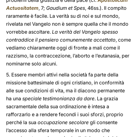
problemi della giustizia e della pace (cf.
Apostolicam
Actuositatem
, 7;
Gaudium et Spes
, 46ss.). Il compito
raramente è facile. La verità su di noi e sul mondo,
rivelata nel Vangelo non è sempre quella che il mondo
vorrebbe ascoltare.
La verità del Vangelo spesso
contraddice il pensiero comunemente accettato
, come
vediamo chiaramente oggi di fronte a mali come il
razzismo, la contraccezione, l’aborto e l’eutanasia, per
nominarne solo alcuni.
5. Essere membri attivi nella società fa parte della
missione battesimale di ogni cristiano, in conformità
alle sue condizioni di vita, ma il diacono permanente
ha una
speciale testimonianza da dare
. La grazia
sacramentale della sua ordinazione è intesa a
rafforzarlo e a rendere fecondi i suoi sforzi, proprio
perché la sua
occupazione secolare
gli consente
l’accesso alla sfera temporale in un modo che