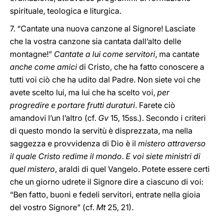
spirituale, teologica e liturgica.
7. “Cantate una nuova canzone al Signore! Lasciate
che la vostra canzone sia cantata dall’alto delle
montagne!”
Cantate a lui come servitori
, ma cantate
anche
come amici
di Cristo, che ha fatto conoscere a
tutti voi ciò che ha udito dal Padre. Non siete voi che
avete scelto lui, ma lui che ha scelto voi,
per
progredire e portare frutti duraturi
. Farete ciò
amandovi l’un l’altro (cf.
Gv
15, 15ss.). Secondo i criteri
di questo mondo la servitù è disprezzata, ma nella
saggezza e provvidenza di Dio è il
mistero attraverso
il quale Cristo redime il mondo
.
E voi siete ministri di
quel mistero
, araldi di quel Vangelo. Potete essere certi
che un giorno udrete il Signore dire a ciascuno di voi:
“Ben fatto, buoni e fedeli servitori, entrate nella gioia
del vostro Signore” (cf.
Mt
25, 21).