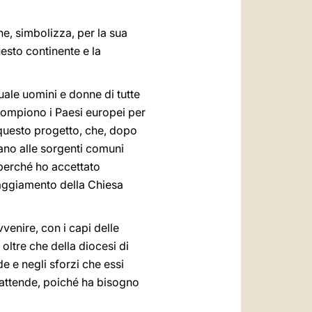
ne, simbolizza, per la sua
uesto continente e la
uale uomini e donne di tutte
 compiono i Paesi europei per
 questo progetto, che, dopo
ngano alle sorgenti comuni
 perché ho accettato
oraggiamento della Chiesa
venire, con i capi delle
 oltre che della diocesi di
de e negli sforzi che essi
i attende, poiché ha bisogno