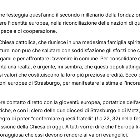
 che festeggia quest’anno il secondo millenario della fondazio
re l’identità europea, nella riconciliazione delle nazioni di q
i pace e di cooperazione.
 Chiesa cattolica, che riunisce in una medesima famiglia spirit
culture, non può che salutare con soddisfazione gli sforzi che
legami e per affrontare l’avvenire in comune. Per consolidare
iventa una realtà, è urgente, mi sembra, che questi popoli atti
ssi valori che costituiscono la loro più preziosa eredità. Ecco
tuzioni europee di Strasburgo, per manifestare la stima e l’inc
re contatto diretto con la gioventù europea, portatrice dell’av
tiche, e con il clero delle due diocesi di Strasburgo e di Metz,
gro di poter “confermare questi fratelli” (
Lc
22, 32) nella fe
sione della Chiesa di oggi. A tutti vorrei dire che l’Europa l
coraggiosa che essi devono rendere ai valori evangelici.