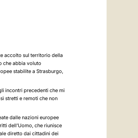
العربيّة
中文
LATINE
e accolto sul territorio della
o che abbia voluto
ropee stabilite a Strasburgo,
li incontri precedenti che mi
sì stretti e remoti che non
reate dalle nazioni europee
itti dell’Uomo, che riunisce
e diretto dai cittadini dei