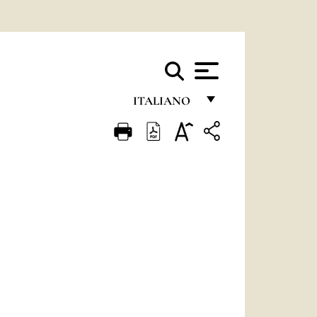
ITALIANO
FRANÇAIS
ENGLISH
ITALIANO
PORTUGUÊS
ESPAÑOL
DEUTSCH
POLSKI