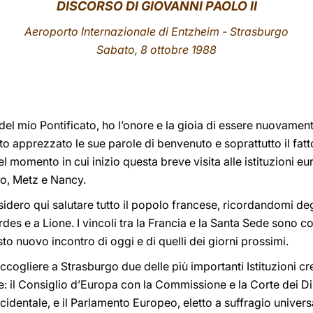
DISCORSO DI GIOVANNI PAOLO II
Aeroporto Internazionale di Entzheim - Strasburgo
Sabato, 8 ottobre 1988
o del mio Pontificato, ho l’onore e la gioia di essere nuovament
o apprezzato le sue parole di benvenuto e soprattutto il fatt
 momento in cui inizio questa breve visita alle istituzioni eu
rgo, Metz e Nancy.
idero qui salutare tutto il popolo francese, ricordandomi deg
des e a Lione. I vincoli tra la Francia e la Santa Sede sono co
to nuovo incontro di oggi e di quelli dei giorni prossimi.
 accogliere a Strasburgo due delle più importanti Istituzioni c
: il Consiglio d’Europa con la Commissione e la Corte dei Dir
dentale, e il Parlamento Europeo, eletto a suffragio universal