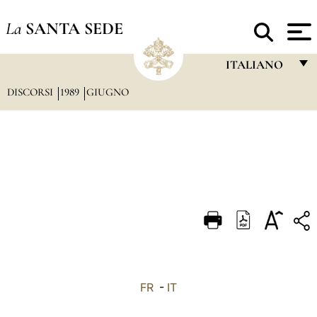
La
SANTA SEDE
ITALIANO
DISCORSI
1989
GIUGNO
FRANÇAIS
ENGLISH
ITALIANO
PORTUGUÊS
ESPAÑOL
DEUTSCH
POLSKI
العربيّة
FR
-
IT
中文