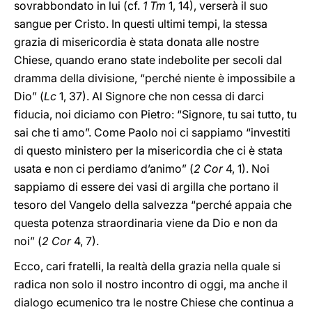
sovrabbondato in lui (cf.
1 Tm
1, 14), verserà il suo
sangue per Cristo. In questi ultimi tempi, la stessa
grazia di misericordia è stata donata alle nostre
Chiese, quando erano state indebolite per secoli dal
dramma della divisione, “perché niente è impossibile a
Dio” (
Lc
1, 37). Al Signore che non cessa di darci
fiducia, noi diciamo con Pietro: “Signore, tu sai tutto, tu
sai che ti amo”. Come Paolo noi ci sappiamo “investiti
di questo ministero per la misericordia che ci è stata
usata e non ci perdiamo d’animo” (
2 Cor
4, 1). Noi
sappiamo di essere dei vasi di argilla che portano il
tesoro del Vangelo della salvezza “perché appaia che
questa potenza straordinaria viene da Dio e non da
noi” (
2 Cor
4, 7).
Ecco, cari fratelli, la realtà della grazia nella quale si
radica non solo il nostro incontro di oggi, ma anche il
dialogo ecumenico tra le nostre Chiese che continua a