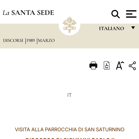
La
SANTA SEDE
ITALIANO
DISCORSI
1989
MARZO
FRANÇAIS
ENGLISH
ITALIANO
PORTUGUÊS
ESPAÑOL
IT
DEUTSCH
POLSKI
العربيّة
VISITA ALLA PARROCCHIA DI SAN SATURNINO
中文