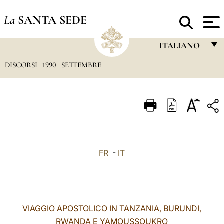
La
SANTA SEDE
ITALIANO
DISCORSI
1990
SETTEMBRE
FRANÇAIS
ENGLISH
ITALIANO
PORTUGUÊS
ESPAÑOL
FR
-
IT
DEUTSCH
POLSKI
العربيّة
VIAGGIO APOSTOLICO IN TANZANIA, BURUNDI,
RWANDA E YAMOUSSOUKRO
中文