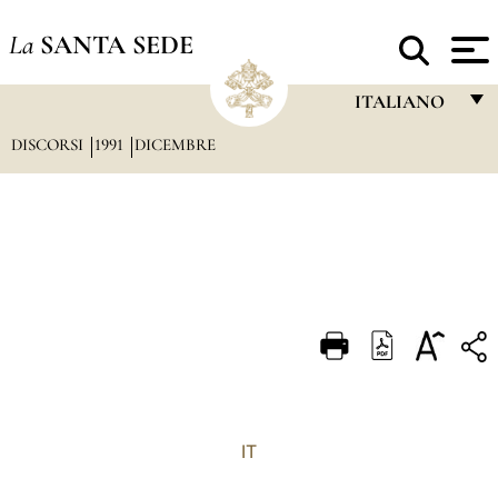
La
SANTA SEDE
ITALIANO
DISCORSI
1991
DICEMBRE
FRANÇAIS
ENGLISH
ITALIANO
PORTUGUÊS
ESPAÑOL
DEUTSCH
POLSKI
العربيّة
IT
中文