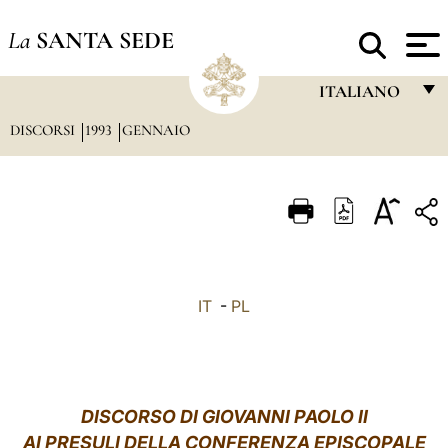
La
SANTA SEDE
ITALIANO
DISCORSI
1993
GENNAIO
FRANÇAIS
ENGLISH
ITALIANO
PORTUGUÊS
ESPAÑOL
IT
-
PL
DEUTSCH
POLSKI
العربيّة
DISCORSO DI GIOVANNI PAOLO II
AI PRESULI DELLA CONFERENZA EPISCOPALE
中文