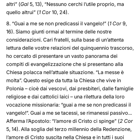
altri” (
Gal
5, 13), “Nessuno cerchi l’utile proprio, ma
quello altrui” (
1 Cor
10, 24).
8. “Guai a me se non predicassi il vangelo!” (
1 Cor
9,
16). Siamo giunti ormai al termine delle nostre
considerazioni. Cari fratelli, sulla base di un’attenta
lettura delle vostre relazioni del quinquennio trascorso,
ho cercato di presentare un vasto panorama dei
compiti di evangelizzazione che si presentano alla
Chiesa polacca nell’attuale situazione. “La messe è
molta”. Questo esige da tutta la Chiesa che vive in
Polonia – cioè dai vescovi, dai presbiteri, dalle famiglie
religiose e dai cattolici laici – una rilettura della loro
vocazione missionaria: “guai a me se non predicassi il
vangelo!”. Guai a me se tacessi, se rimanessi passivo...
Afferma l’Apostolo: “l’amore di Cristo ci spinge” (
2 Cor
5, 14). Alla soglia del terzo millennio della Redenzione,
l’amore di Cristo suscita nella Chiesa e in tutti i suoi