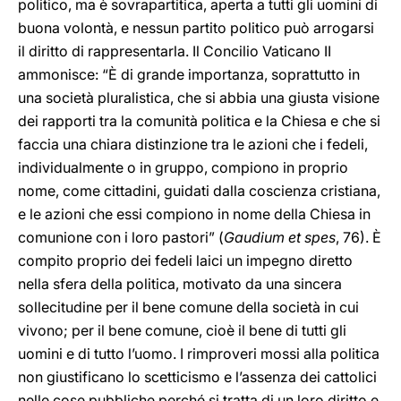
politico, ma è sovrapartitica, aperta a tutti gli uomini di
buona volontà, e nessun partito politico può arrogarsi
il diritto di rappresentarla. Il Concilio Vaticano II
ammonisce: “È di grande importanza, soprattutto in
una società pluralistica, che si abbia una giusta visione
dei rapporti tra la comunità politica e la Chiesa e che si
faccia una chiara distinzione tra le azioni che i fedeli,
individualmente o in gruppo, compiono in proprio
nome, come cittadini, guidati dalla coscienza cristiana,
e le azioni che essi compiono in nome della Chiesa in
comunione con i loro pastori” (
Gaudium et spes
, 76). È
compito proprio dei fedeli laici un impegno diretto
nella sfera della politica, motivato da una sincera
sollecitudine per il bene comune della società in cui
vivono; per il bene comune, cioè il bene di tutti gli
uomini e di tutto l’uomo. I rimproveri mossi alla politica
non giustificano lo scetticismo e l’assenza dei cattolici
nelle cose pubbliche perché si tratta di un loro diritto e