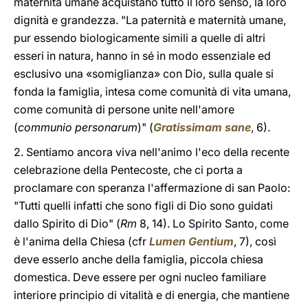
maternità umane acquistano tutto il loro senso, la loro
dignità e grandezza. "La paternità e maternità umane,
pur essendo biologicamente simili a quelle di altri
esseri in natura, hanno in sé in modo essenziale ed
esclusivo una «somiglianza» con Dio, sulla quale si
fonda la famiglia, intesa come comunità di vita umana,
come comunità di persone unite nell'amore
(
communio personarum
)" (
Gratissimam sane
, 6).
2. Sentiamo ancora viva nell'animo l'eco della recente
celebrazione della Pentecoste, che ci porta a
proclamare con speranza l'affermazione di san Paolo:
"Tutti quelli infatti che sono figli di Dio sono guidati
dallo Spirito di Dio" (
Rm
8, 14). Lo Spirito Santo, come
è l'anima della Chiesa (cfr
Lumen Gentium
, 7), così
deve esserlo anche della famiglia, piccola chiesa
domestica. Deve essere per ogni nucleo familiare
interiore principio di vitalità e di energia, che mantiene