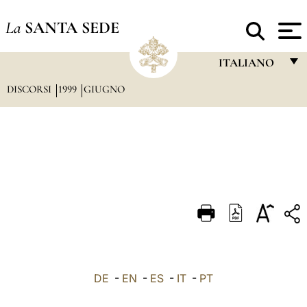
La
SANTA SEDE
ITALIANO
DISCORSI
1999
GIUGNO
FRANÇAIS
ENGLISH
ITALIANO
PORTUGUÊS
ESPAÑOL
DEUTSCH
POLSKI
العربيّة
DE
-
EN
-
ES
-
IT
-
PT
中文