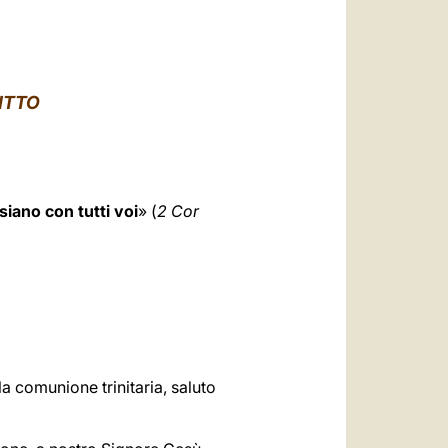
العربيّة
中文
LATINE
ITTO
siano con tutti voi
» (
2 Cor
a comunione trinitaria, saluto