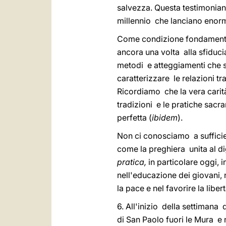
salvezza. Questa testimonian
millennio che lanciano enorm
Come condizione fondamenta
ancora una volta alla sfiduci
metodi e atteggiamenti che s
caratterizzare le relazioni tr
Ricordiamo che la vera carità
tradizioni e le pratiche sac
perfetta (
ibidem
).
Non ci conosciamo a suffic
come la preghiera unita al di
pratica,
in particolare oggi, i
nell'educazione dei giovani, 
la pace e nel favorire la lib
6. All'inizio della settimana d
di San Paolo fuori le Mura e