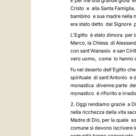
È per me una grande gioia es
Cristo e alla Santa Famiglia
bambino e sua madre nella no
era stato detto dal Signore 
L'Egitto è stato dimora per la
Marco, la Chiesa di Alessand
con sant'Atanasio e san Ciri
vero uomo, come lo hanno def
Fu nel deserto dell'Egitto ch
spirituale di sant'Antonio e d
monastica divenne parte del
monastico è rifiorito e irradi
2. Oggi rendiamo grazie a D
nella ricchezza della vita s
Madre di Dio, per la quale so
comune si devono iscrivere in e
comunità hanno conservato e 