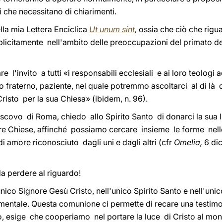
 che necessitano di chiarimenti.
ella mia Lettera Enciclica
Ut unum sint
,
ossia che ciò che rigua
splicitamente nell'ambito delle preoccupazioni del primato d
e l'invito a tutti «i responsabili ecclesiali e ai loro teologi
fraterno, paziente, nel quale potremmo ascoltarci al di là d
Cristo per la sua Chiesa» (ibidem, n. 96).
covo di Roma, chiedo allo Spirito Santo di donarci la sua lu
stre Chiese, affinché possiamo cercare insieme le forme nell
i amore riconosciuto dagli uni e dagli altri (cfr
Omelia,
6 di
da perdere al riguardo!
nico Signore Gesù Cristo, nell'unico Spirito Santo e nell'un
mentale. Questa comunione ci permette di recare una testim
to, esige che cooperiamo nel portare la luce di Cristo al mo