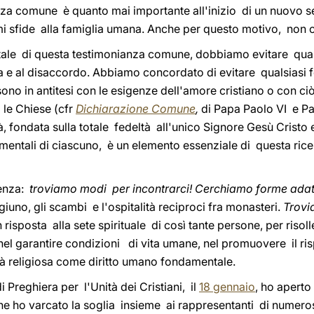
za comune è quanto mai importante all'inizio di un nuovo s
i sfide alla famiglia umana. Anche per questo motivo, non 
le di questa testimonianza comune, dobbiamo evitare qual
a e al disaccordo. Abbiamo concordato di evitare qualsiasi f
ono in antitesi con le esigenze dell'amore cristiano o con 
a le Chiese (cfr
Dichiarazione Comune
,
di Papa Paolo VI e Pa
, fondata sulla totale fedeltà all'unico Signore Gesù Cristo e
ramentali di ciascuno, è un elemento essenziale di questa ri
ienza:
troviamo modi per incontrarci! Cerchiamo forme adat
giuno, gli scambi e l'ospitalità reciproci fra monasteri.
Trovi
n risposta alla sete spirituale di così tante persone, per risoll
nel garantire condizioni di vita umane, nel promuovere il risp
ertà religiosa come diritto umano fondamentale.
i Preghiera per l'Unità dei Cristiani, il
18 gennaio
, ho aperto
 ne ho varcato la soglia insieme ai rappresentanti di nume