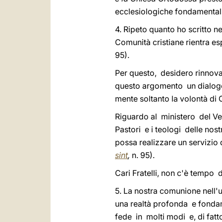
ecclesiologiche fondamentali
4. Ripeto quanto ho scritto n
Comunità cristiane rientra e
95).
Per questo, desidero rinnovar
questo argomento un dialogo 
mente soltanto la volontà di 
Riguardo al ministero del Ves
Pastori e i teologi delle no
possa realizzare un servizio d
sint
,
n. 95).
Cari Fratelli, non c'è tempo 
5. La nostra comunione nell'u
una realtà profonda e fonda
fede in molti modi e, di fat