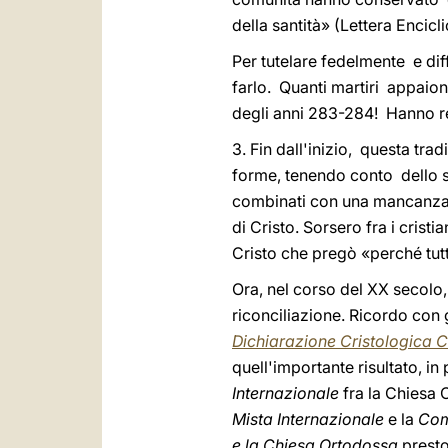
della santità» (Lettera Encicl
Per tutelare fedelmente e dif
farlo. Quanti martiri appaio
degli anni 283-284! Hanno res
3. Fin dall'inizio, questa tr
forme, tenendo conto dello sp
combinati con una mancanza 
di Cristo. Sorsero fra i crist
Cristo che pregò «perché tutt
Ora, nel corso del XX secolo,
riconciliazione. Ricordo con 
Dichiarazione Cristologica
quell'importante risultato, in
Internazionale
fra la Chiesa
Mista Internazionale
e la
Com
e la Chiesa Ortodossa
presto