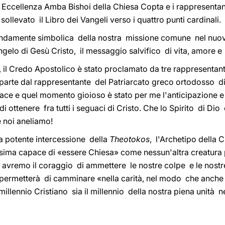
a Eccellenza Amba Bishoi della Chiesa Copta e i rappresenta
ollevato il Libro dei Vangeli verso i quattro punti cardinali.
ondamente simbolica della nostra missione comune nel nuov
gelo di Gesù Cristo, il messaggio salvifico di vita, amore 
a, il Credo Apostolico è stato proclamato da tre rappresentan
parte dal rappresentante del Patriarcato greco ortodosso di 
ace e quel momento gioioso è stato per me l'anticipazione e 
 ottenere fra tutti i seguaci di Cristo. Che lo Spirito di Dio
e noi aneliamo!
la potente intercessione della
Theotokos
, l'Archetipo della C
issima capace di «essere Chiesa» come nessun'altra creatura 
avremo il coraggio di ammettere le nostre colpe e le nostre
i permetterà di camminare «nella carità, nel modo che anche 
 millennio Cristiano sia il millennio della nostra piena unità n