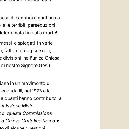
esanti sacrifici e continua a
e alle terribili persecuzioni
eterminata fino alla morte!
smessi e spiegati in varie
, fattori teologici e non,
 divisioni nell'unica Chiesa
io di nostro Signore Gesù
stiane in un movimento di
enouda III, nel 1973 e la
 a quanti hanno contribuito a
missione Mista
ndo, questa
Commissione
 la Chiesa Cattolica Romana
o di alcune questioni