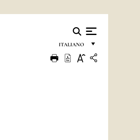
ITALIANO
FRANÇAIS
ENGLISH
ITALIANO
PORTUGUÊS
ESPAÑOL
DEUTSCH
POLSKI