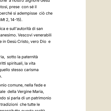
zione a nostro Signore Gesù
osi, prese con sé il
, perché si adempisse ciò che
(
Mt
2, 14-15).
ca e sull'autorità di san
ianesimo. Vescovi venerabili
e in Gesù Cristo, vero Dio e
a, sotto la paternità
i spirituali, la vita
quello stesso carisma
o.
nio comune, nella fede e
ale della Vergine Maria,
do si parla di un patrimonio
 tradizioni che tutte le
nnanzitutto questa realtà