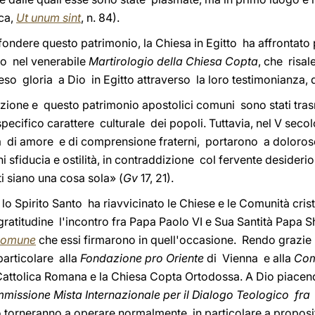
ica,
Ut unum sint
, n. 84).
fondere questo patrimonio, la Chiesa in Egitto ha affrontato p
no nel
venerabile
Martirologio della Chiesa Copta
, che risal
o gloria a Dio in Egitto attraverso la loro testimonianza, d
adizione e questo patrimonio apostolici comuni sono stati tra
ecifico carattere culturale dei popoli. Tuttavia, nel V secolo
di amore e di comprensione fraterni, portarono a dolorose
iani sfiducia e ostilità, in contraddizione col fervente desider
i siano una cosa sola» (
Gv
17, 21).
 lo Spirito Santo ha riavvicinato le Chiese e le Comunità cri
gratitudine l'incontro fra Papa Paolo VI e Sua Santità Papa Sh
 Comune
che essi firmarono in quell'occasione. Rendo grazie
 particolare alla
Fondazione pro Oriente
di Vienna e alla
Com
 Cattolica Romana e la Chiesa Copta Ortodossa. A Dio piace
missione Mista Internazionale per il Dialogo Teologico fra
 torneranno a operare normalmente, in particolare a proposit