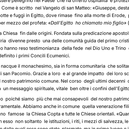
sere pellegrino nel Paese che ha offerto ospitalità e prote
. Come è scritto nel Vangelo di san Matteo: «Giuseppe, destat
tte e fuggì in Egitto, dove rimase fino alla morte di Erode
per mezzo del profeta:
«Dall'Egitto ho chiamato mio figlio»
 Chiesa fin dalle origini. Fondata sulla predicazione apostoli
ria divenne presto una delle comunità guida del primo crist
llo hanno reso testimonianza della fede nel Dio Uno e Trino 
inito i primi Concili Ecumenici.
e nacque il monachesimo, sia in forma comunitaria che solitari
i san Pacomio. Grazie a loro e al grande impatto dei loro scritt
 nostro patrimonio comune. Nel corso degli ultimi decenni 
a un messaggio spirituale, vitale ben oltre i confini dell'Egitt
io poiché siamo più che mai consapevoli del nostro patrimo
acramentale. Abbiamo anche in comune quella venerazione fili
no famose la Chiesa Copta e tutte le Chiese orientali. «Quan
sso non soltanto le istituzioni, i riti, i mezzi di salvezza, le
dalle quali esse sono state plasmate, ma in primo luogo e i