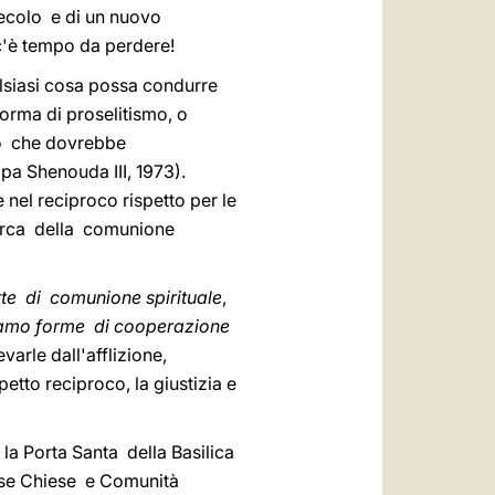
ecolo e di un nuovo
c'è tempo da perdere!
siasi cosa possa condurre
orma di proselitismo, o
ciò che dovrebbe
pa Shenouda III, 1973).
 nel reciproco rispetto per le
cerca della comunione
te di comunione spirituale
,
amo forme di cooperazione
evarle dall'afflizione,
etto reciproco, la giustizia e
 la Porta Santa della Basilica
rose Chiese e Comunità