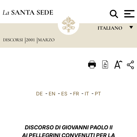
La
SANTA SEDE
ITALIANO
DISCORSI
2001
MARZO
FRANÇAIS
ENGLISH
ITALIANO
PORTUGUÊS
ESPAÑOL
DE
-
EN
-
ES
-
FR
-
IT
-
PT
DEUTSCH
POLSKI
العربيّة
DISCORSO DI GIOVANNI PAOLO II
AI PELLEGRINI CONVENUTI PER LA
中文