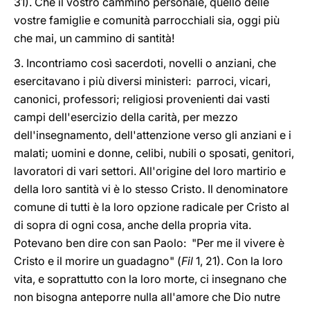
31). Che il vostro cammino personale, quello delle
vostre famiglie e comunità parrocchiali sia, oggi più
che mai, un cammino di santità!
3. Incontriamo così sacerdoti, novelli o anziani, che
esercitavano i più diversi ministeri: parroci, vicari,
canonici, professori; religiosi provenienti dai vasti
campi dell'esercizio della carità, per mezzo
dell'insegnamento, dell'attenzione verso gli anziani e i
malati; uomini e donne, celibi, nubili o sposati, genitori,
lavoratori di vari settori. All'origine del loro martirio e
della loro santità vi è lo stesso Cristo. Il denominatore
comune di tutti è la loro opzione radicale per Cristo al
di sopra di ogni cosa, anche della propria vita.
Potevano ben dire con san Paolo: "Per me il vivere è
Cristo e il morire un guadagno" (
Fil
1, 21). Con la loro
vita, e soprattutto con la loro morte, ci insegnano che
non bisogna anteporre nulla all'amore che Dio nutre