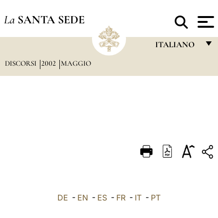
La
SANTA SEDE
ITALIANO
DISCORSI
2002
MAGGIO
FRANÇAIS
ENGLISH
ITALIANO
PORTUGUÊS
ESPAÑOL
DEUTSCH
POLSKI
العربيّة
DE
-
EN
-
ES
-
FR
-
IT
-
PT
中文