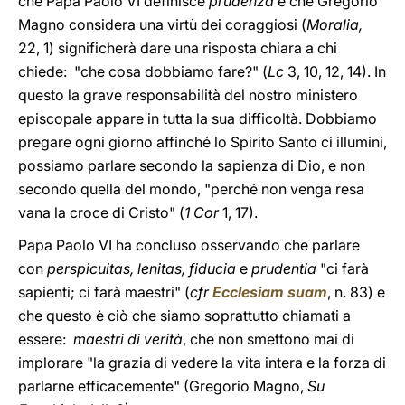
che Papa Paolo VI definisce
prudenza
e che Gregorio
Magno considera una virtù dei coraggiosi (
Moralia,
22, 1) significherà dare una risposta chiara a chi
chiede: "che cosa dobbiamo fare?" (
Lc
3, 10, 12, 14). In
questo la grave responsabilità del nostro ministero
episcopale appare in tutta la sua difficoltà. Dobbiamo
pregare ogni giorno affinché lo Spirito Santo ci illumini,
possiamo parlare secondo la sapienza di Dio, e non
secondo quella del mondo, "perché non venga resa
vana la croce di Cristo" (
1 Cor
1, 17).
Papa Paolo VI ha concluso osservando che parlare
con
perspicuitas, lenitas, fiducia
e
prudentia
"ci farà
sapienti; ci farà maestri" (
cfr
Ecclesiam suam
, n. 83) e
che questo è ciò che siamo soprattutto chiamati a
essere:
maestri di verità
, che non smettono mai di
implorare "la grazia di vedere la vita intera e la forza di
parlarne efficacemente" (Gregorio Magno,
Su