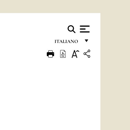
ITALIANO
FRANÇAIS
ENGLISH
ITALIANO
PORTUGUÊS
ESPAÑOL
DEUTSCH
POLSKI