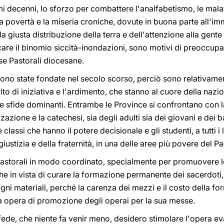
imi decenni, lo sforzo per combattere l'analfabetismo, le mala
 la povertà e la miseria croniche, dovute in buona parte all
lla giusta distribuzione della terra e dell'attenzione alla gen
care il binomio siccità-inondazioni, sono motivi di preoccupa
rse Pastorali diocesane.
sono state fondate nel secolo scorso, perciò sono relativame
ito di iniziativa e l'ardimento, che stanno al cuore della nazio
 le sfide dominanti. Entrambe le Province si confrontano con
azione e la catechesi, sia degli adulti sia dei giovani e dei b
e classi che hanno il potere decisionale e gli studenti, a tutti i 
ustizia e della fraternità, in una delle aree più povere del P
Pastorali in modo coordinato, specialmente per promuovere le
che in vista di curare la formazione permanente dei sacerdoti
sogni materiali, perché la carenza dei mezzi e il costo della f
 opera di promozione degli operai per la sua messe.
ede, che niente fa venir meno, desidero stimolare l'opera ev