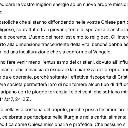
dicare le vostre migliori energie ad un nuovo ardore missiona
o.
ostoliche che si stanno diffondendo nelle vostre Chiese partic
ligioso, soprattutto tra i giovani; fonte di speranza è anche la
a e coerente. L'uomo del nord-est è molto religioso. Gli inter
to alla dimensione trascendente della vita, benché debba ess
ri ed una inculturazione che sia conforme al Vangelo.
ono fare venir meno l'entusiasmo dei cristiani, dovuto all'inf
inante, che minaccia di oscurare la chiarezza del proprio a
salda e coerente, perché soltanto l'effettiva riscoperta di Cr
ntera società permetterà loro di non temere alcun tipo di diffi
traripano con le piogge torrenziali e dei venti che soffiano m
cfr
Mt
7, 24-25).
ità nella vita cristiana del popolo, perché possa testimoniare 
 celebrata e partecipata nella liturgia e nella carità, alimenta
i edifica come Chiesa missionaria e profetica. Che nessuno s