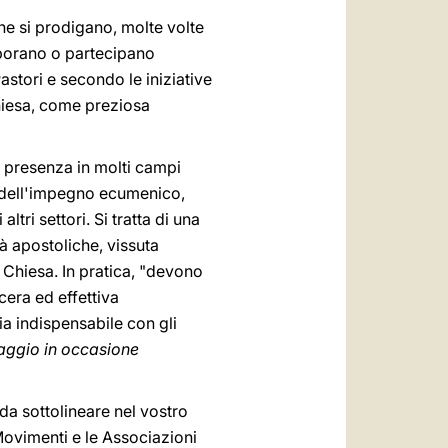
 che si prodigano, molte volte
laborano o partecipano
astori e secondo le iniziative
Chiesa, come preziosa
ta presenza in molti campi
i, dell'impegno ecumenico,
ltri settori. Si tratta di una
tà apostoliche, vissuta
a Chiesa. In pratica, "devono
era ed effettiva
ia indispensabile con gli
ggio in occasione
 da sottolineare nel vostro
 Movimenti e le Associazioni