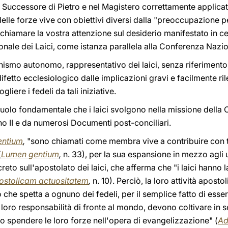
el Successore di Pietro e nel Magistero correttamente applic
delle forze vive con obiettivi diversi dalla "preoccupazione pe
ichiamare la vostra attenzione sul desiderio manifestato in cer
nale dei Laici, come istanza parallela alla Conferenza Nazio
nismo autonomo, rappresentativo dei laici, senza riferiment
ifetto ecclesiologico dalle implicazioni gravi e facilmente ri
gliere i fedeli da tali iniziative.
 ruolo fondamentale che i laici svolgono nella missione della 
no II e da numerosi Documenti post-conciliari.
entium
,
"sono chiamati come membra vive a contribuire con tut
(
Lumen gentium
,
n. 33), per la sua espansione in mezzo agli 
reto sull'apostolato dei laici, che afferma che "i laici hanno la
ostolicam actuositatem
,
n. 10). Perciò, la loro attività apost
 che spetta a ognuno dei fedeli, per il semplice fatto di esse
loro responsabilità di fronte al mondo, devono coltivare in se
o spendere le loro forze nell'opera di evangelizzazione" (
Ad