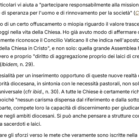
rticolari vi aiuta a "partecipare responsabilmente alla mission
 di speranza per l'uomo e di rinnovamento per la società" (
C
chio di un certo offuscamento o miopia riguardo il valore tras
gi nella vita della Chiesa. Ho già avuto modo di affermare 
mente riconosce il Concilio Vaticano II che indica nell'apost
della Chiesa in Cristo", e non solo: quella grande Assemblea
ero e proprio "diritto di aggregazione proprio dei laici di cr
(
Ibidem,
n. 29).
clesialità per un inserimento opportuno di queste nuove real
utorità diocesana, in sintonia con le necessità pastorali, non s
universale (cfr
ibid.,
n. 30). A tutte le Chiese è certamente r
, poiché "nessun carisma dispensa dal riferimento e dalla sott
a parte, compete loro la capacità di discernimento per giudica
 negli ambiti diocesani. Si può anche pensare a strutture 
sacerdoti e laici.
tare gli sforzi verso le mete che veramente sono iscritte nella