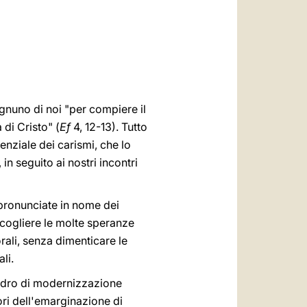
العربيّة
中文
LATINE
ognuno di noi "per compiere il
à di Cristo" (
Ef
4, 12-13). Tutto
nziale dei carismi, che lo
in seguito ai nostri incontri
 pronunciate in nome dei
ccogliere le molte speranze
rali, senza dimenticare le
li.
uadro di modernizzazione
gori dell'emarginazione di