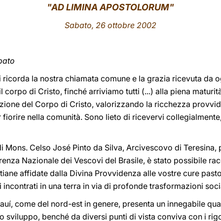
"AD LIMINA APOSTOLORUM"
Sabato, 26 ottobre 2002
opato
i ci ricorda la nostra chiamata comune e la grazia ricevuta da 
il corpo di Cristo, finché arriviamo tutti (...) alla piena maturit
zione del Corpo di Cristo, valorizzando la ricchezza provvide
 fiorire nella comunità. Sono lieto di ricevervi collegialmente, 
di Mons. Celso José Pinto da Silva, Arcivescovo di Teresina,
renza Nazionale dei Vescovi del Brasile, è stato possibile ra
iane affidate dalla Divina Provvidenza alle vostre cure pasto
ncontrati in una terra in via di profonde trasformazioni socia
 Piauí, come del nord-est in genere, presenta un innegabile q
suo sviluppo, benché da diversi punti di vista conviva con i ri