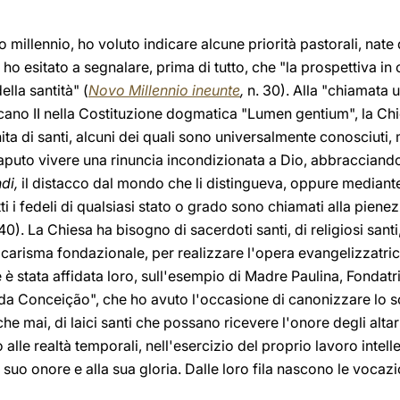
o millennio, ho voluto indicare alcune priorità pastorali, nat
o esitato a segnalare, prima di tutto, che "la prospettiva in c
lla santità" (
Novo Millennio ineunte
,
n. 30). Alla "chiamata u
icano II nella Costituzione dogmatica "Lumen gentium", la Ch
ita di santi, alcuni dei quali sono universalmente conosciuti,
aputo vivere una rinuncia incondizionata a Dio, abbracciando
di,
il distacco dal mondo che li distingueva, oppure mediant
utti i fedeli di qualsiasi stato o grado sono chiamati alla pienez
40). La Chiesa ha bisogno di sacerdoti santi, di religiosi santi
carisma fondazionale, per realizzare l'opera evangelizzatric
 è stata affidata loro, sull'esempio di Madre Paulina, Fonda
da Conceição", che ho avuto l'occasione di canonizzare lo 
e mai, di laici santi che possano ricevere l'onore degli altar
alle realtà temporali, nell'esercizio del proprio lavoro intelle
uo onore e alla sua gloria. Dalle loro fila nascono le vocazio