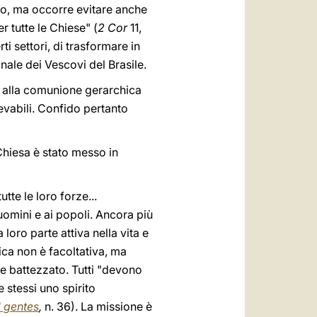
ato, ma occorre evitare anche
r tutte le Chiese" (
2 Cor
11,
ti settori, di trasformare in
nale dei Vescovi del Brasile.
o alla comunione gerarchica
levabili. Confido pertanto
Chiesa è stato messo in
te le loro forze...
uomini e ai popoli. Ancora più
 loro parte attiva nella vita e
olica non è facoltativa, ma
re battezzato. Tutti "devono
 stessi uno spirito
 gentes
,
n. 36). La missione è