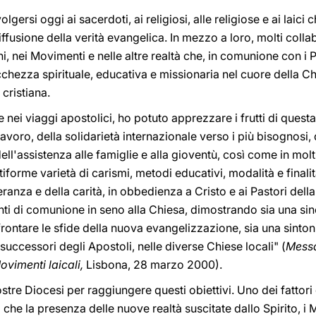
olgersi oggi ai sacerdoti, ai religiosi, alle religiose e ai laici
diffusione della verità evangelica. In mezzo a loro, molti col
, nei Movimenti e nelle altre realtà che, in comunione con i P
cchezza spirituale, educativa e missionaria nel cuore della 
cristiana.
 e nei viaggi apostolici, ho potuto apprezzare i frutti di ques
lavoro, della solidarietà internazionale verso i più bisognos
ell'assistenza alle famiglie e alla gioventù, così come in molti a
iforme varietà di carismi, metodi educativi, modalità e finali
peranza e della carità, in obbedienza a Cristo e ai Pastori dell
ti di comunione in seno alla Chiesa, dimostrando sia una sinc
rontare le sfide della nuova evangelizzazione, sia una sinton
, successori degli Apostoli, nelle diverse Chiese locali" (
Messa
ovimenti laicali,
Lisbona, 28 marzo 2000).
stre Diocesi per raggiungere questi obiettivi. Uno dei fattori
to che la presenza delle nuove realtà suscitate dallo Spirito, i