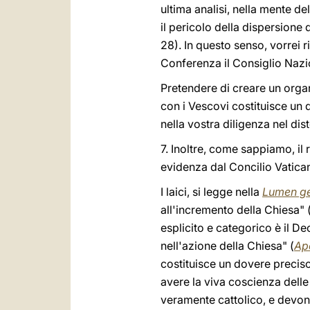
ultima analisi, nella mente d
il pericolo della dispersione 
28). In questo senso, vorrei r
Conferenza il Consiglio Nazio
Pretendere di creare un orga
con i Vescovi costituisce un d
nella vostra diligenza nel disto
7. Inoltre, come sappiamo, il
evidenza dal Concilio Vatica
I laici, si legge nella
Lumen g
all'incremento della Chiesa" 
esplicito e categorico è il Dec
nell'azione della Chiesa" (
Ap
costituisce un dovere preciso
avere la viva coscienza delle 
veramente cattolico, e devon