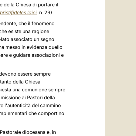
e della Chiesa di portare il
hristifideles laici
,
n. 29).
cendente, che il fenomeno
che esiste una ragione
olato associato un segno
 ha messo in evidenza quello
eare e guidare associazioni e
tà devono essere sempre
oltanto della Chiesa
ichiesta una comunione sempre
omissione ai Pastori della
re l'autenticità del cammino
complementari che comportino
 Pastorale diocesana e, in