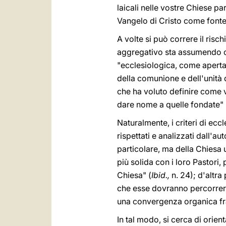
laicali nelle vostre Chiese pa
Vangelo di Cristo come fonte
A volte si può correre il ris
aggregativo sta assumendo og
"ecclesiologica, come aperta
della comunione e dell'unità 
che ha voluto definire come v
dare nome a quelle fondate" 
Naturalmente, i criteri di ec
rispettati e analizzati dall'a
particolare, ma della Chiesa 
più solida con i loro Pastori
Chiesa" (
Ibid.,
n. 24); d'altr
che esse dovranno percorrere
una convergenza organica fra 
In tal modo, si cerca di orien