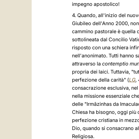
impegno apostolico!
4. Quando, all'inizio del nuov
Giubileo dell'Anno 2000, non h
cammino pastorale è quella de
sottolineata dal Concilio Vat
risposto con una schiera infin
nell'anonimato. Tutti hanno s
attraverso la
contemptio mun
propria dei laici. Tuttavia, "t
perfezione della carità" (
LG
,
consacrazione esclusiva, nel 
nella missione essenziale che
delle "Irmãzinhas da Imacula
Chiesa ha bisogno, oggi più ch
perfezione cristiana in mezzo 
Dio, quando si consacrano al s
Religiosa.