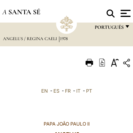
A
SANTA SÉ
PORTUGUÊS
ANGELUS / REGINA CAELI
1978
FRANÇAIS
ENGLISH
ITALIANO
PORTUGUÊS
ESPAÑOL
EN
-
ES
-
FR
-
IT
-
PT
DEUTSCH
POLSKI
العربيّة
PAPA JOÃO PAULO II
中文