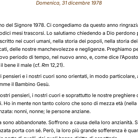
Domenica, 31 dicembre 1978
Anno del Signore 1978. Ci congediamo da questo anno ringrazia
odici mesi trascorsi. Lo salutiamo chiedendo a Dio perdono pe
scritto nei cuori umani, nella storia dei popoli, nella storia d
cati, delle nostre manchevolezze e negligenze. Preghiamo per
ovo periodo di tempo, nel nuovo anno, e, come dice l’Apostol
l bene il male (cf.
Rm
12,21).
i pensieri e i nostri cuori sono orientati, in modo particolare,
emme il Bambino Gesù.
tri pensieri, i nostri cuori e soprattutto le nostre preghiere o
i. Ho in mente non tanto coloro che sono di mezza età (nella 
anzata: nonni, nonne; le persone anziane.
 sono abbandonate. Soffrono a causa della loro anzianità. 
vanzata porta con sé. Però, la loro più grande sofferenza è q