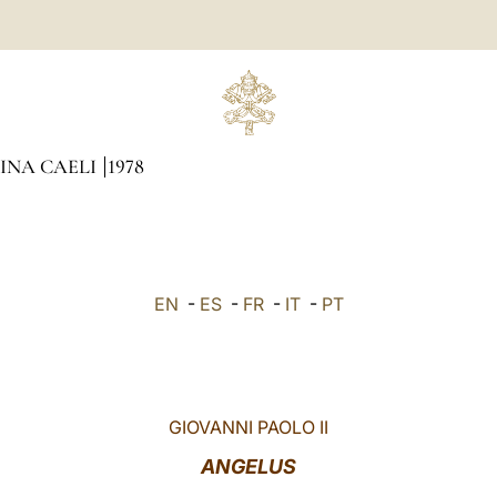
GINA CAELI
1978
EN
-
ES
-
FR
-
IT
-
PT
GIOVANNI PAOLO II
ANGELUS