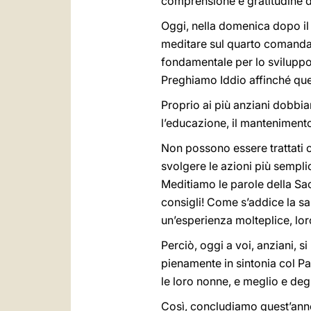
comprensione e gratitudine da 
Oggi, nella domenica dopo il 
meditare sul quarto comanda
fondamentale per lo sviluppo d
Preghiamo Iddio affinché que
Proprio ai più anziani dobbia
l’educazione, il manteniment
Non possono essere trattati 
svolgere le azioni più sempli
Meditiamo le parole della Sacr
consigli! Come s’addice la sa
un’esperienza molteplice, loro
Perciò, oggi a voi, anziani, si
pienamente in sintonia col Pap
le loro nonne, e meglio e degl
Così, concludiamo quest’anno 