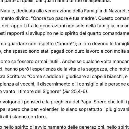
parte di quelli, dai quali hanno diritto di aspettarla.
Natale, dedicata alla venerazione della Famiglia di Nazaret,
mento divino: “Onora tuo padre e tua madre”. Questo coma
ei rapporti tra le generazioni non solo nella famiglia, ma anc
sti rapporti si sviluppino nello spirito del quarto comandame
mo guardare con rispetto (“onora!”); a loro devono le famigli
o, che spesso sono stati pagati con duro lavoro e con molta 
come se fossero ormai inutili. Anche se qualche volta mancan
ci, hanno però l’esperienza della vita e la saggezza, che mo
a Scrittura: “Come s’addice il giudicare ai capelli bianchi, e 
pienza ai vecchi, il discernimento e il consiglio alle persone
 vanto il timore del Signore” (
Sir
25,4-6).
 rivolgono i pensieri e la preghiera del Papa. Spero che tutti i
a; spero che ben volentieri lo siano soprattutto i più giovani.
i altri stanno con loro.
nello spirito di avvicinamento delle generazioni, nello spir