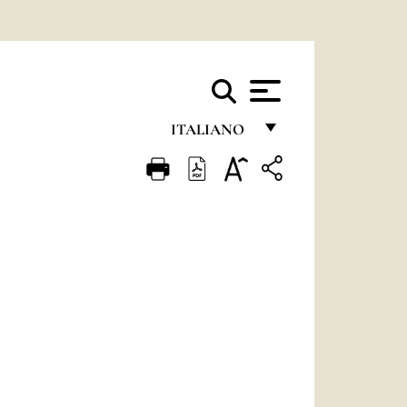
ITALIANO
FRANÇAIS
ENGLISH
ITALIANO
PORTUGUÊS
ESPAÑOL
DEUTSCH
POLSKI