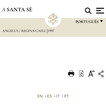
A
SANTA SÉ
PORTUGUÊS
ANGELUS / REGINA CAELI
1997
FRANÇAIS
ENGLISH
ITALIANO
PORTUGUÊS
ESPAÑOL
DEUTSCH
POLSKI
العربيّة
EN
-
ES
-
IT
-
PT
中文