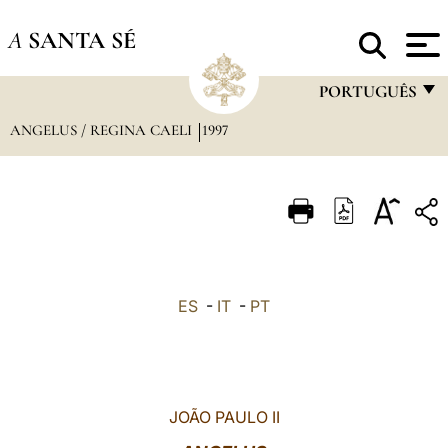
A
SANTA SÉ
PORTUGUÊS
ANGELUS / REGINA CAELI
1997
FRANÇAIS
ENGLISH
ITALIANO
PORTUGUÊS
ESPAÑOL
ES
-
IT
-
PT
DEUTSCH
POLSKI
العربيّة
JOÃO PAULO II
中文