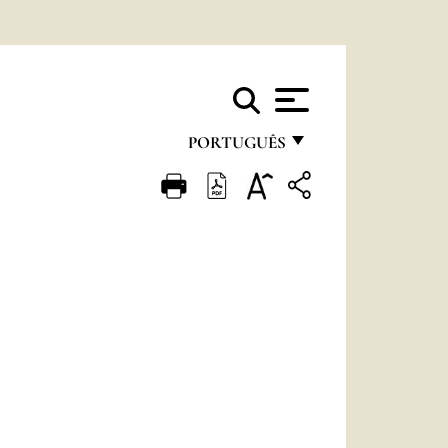
PORTUGUÊS
FRANÇAIS
ENGLISH
ITALIANO
PORTUGUÊS
ESPAÑOL
DEUTSCH
POLSKI