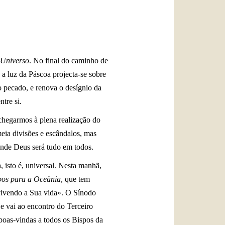
العربيّة
中文
LATINE
 Universo
. No final do caminho de
 a luz da Páscoa projecta-se sobre
o pecado, e renova o desígnio da
tre si.
 chegarmos à plena realização do
meia divisões e escândalos, mas
onde Deus será tudo em todos.
 isto é, universal. Nesta manhã,
pos para a Oceânia
, que tem
vivendo a Sua vida». O Sínodo
e vai ao encontro do Terceiro
oas-vindas a todos os Bispos da