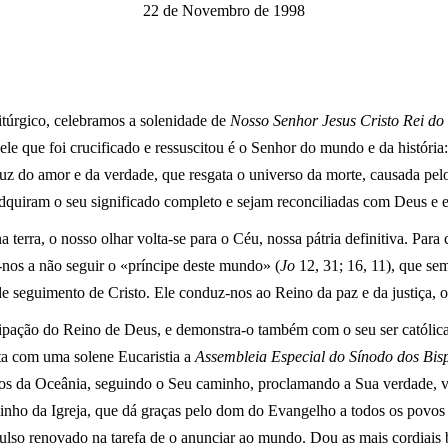
22 de Novembro de 1998
itúrgico, celebramos a solenidade de
Nosso Senhor Jesus Cristo Rei do
le que foi crucificado e ressuscitou é o Senhor do mundo e da história:
 luz do amor e da verdade, que resgata o universo da morte, causada pel
adquiram o seu significado completo e sejam reconciliadas com Deus e en
terra, o nosso olhar volta-se para o Céu, nossa pátria definitiva. Para
nos a não seguir o «príncipe deste mundo» (
Jo
12, 31; 16, 11), que se
de seguimento de Cristo. Ele conduz-nos ao Reino da paz e da justiça, 
ecipação do Reino de Deus, e demonstra-o também com o seu ser católica,
rta com uma solene Eucaristia a
Assembleia Especial do Sínodo dos Bis
os da Oceânia, seguindo o Seu caminho, proclamando a Sua verdade, 
minho da Igreja, que dá graças pelo dom do Evangelho a todos os povos 
so renovado na tarefa de o anunciar ao mundo. Dou as mais cordiais b