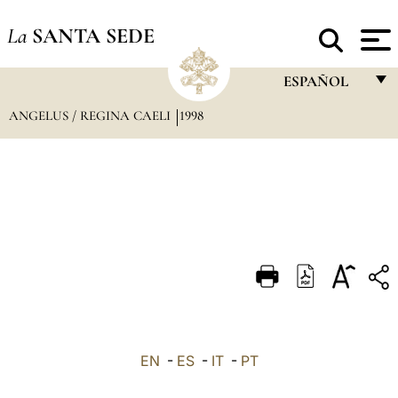
La
SANTA SEDE
ESPAÑOL
ANGELUS / REGINA CAELI
1998
FRANÇAIS
ENGLISH
ITALIANO
PORTUGUÊS
ESPAÑOL
DEUTSCH
POLSKI
العربيّة
EN
-
ES
-
IT
-
PT
中文