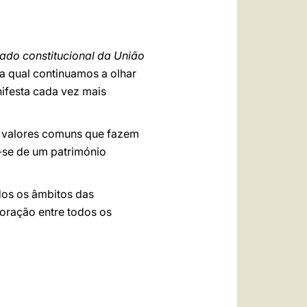
العربيّة
中文
tado constitucional da União
LATINE
 a qual continuamos a olhar
ifesta cada vez mais
s valores comuns que fazem
ir-se de um património
odos os âmbitos das
boração entre todos os