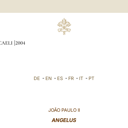
CAELI
2004
DE
-
EN
-
ES
-
FR
-
IT
-
PT
JOÃO PAULO II
ANGELUS