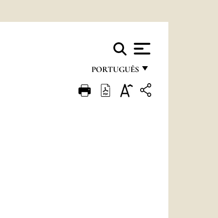
PORTUGUÊS
FRANÇAIS
ENGLISH
ITALIANO
PORTUGUÊS
ESPAÑOL
DEUTSCH
POLSKI