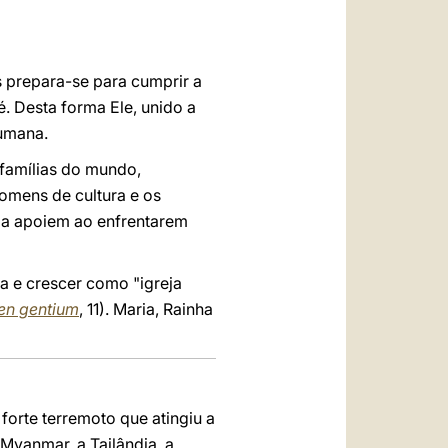
العربيّة
中文
s prepara-se para cumprir a
LATINE
. Desta forma Ele, unido a
humana.
 famílias do mundo,
homens de cultura e os
e a apoiem ao enfrentarem
da e crescer como "igreja
en gentium
, 11). Maria, Rainha
forte terremoto que atingiu a
Myanmar, a Tailândia, a