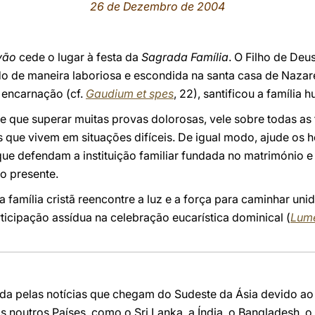
26 de Dezembro de 2004
vão
cede o lugar à festa da
Sagrada Família
. O Filho de Deu
o de maneira laboriosa e escondida na santa casa de Nazaré
 encarnação (cf.
Gaudium et spes
, 22), santificou a família 
ve que superar muitas provas dolorosas, vele sobre todas as
 que vivem em situações difíceis. De igual modo, ajude os 
que defendam a instituição familiar fundada no matrimónio 
o presente.
 a família cristã reencontre a luz e a força para caminhar uni
icipação assídua na celebração eucarística dominical (
Lum
ecida pelas notícias que chegam do Sudeste da Ásia devido ao 
noutros Países, como o Sri Lanka, a Índia, o Bangladesh, o 