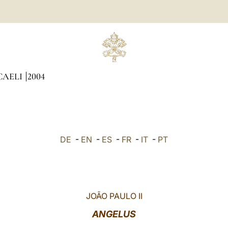
CAELI
2004
DE
-
EN
-
ES
-
FR
-
IT
-
PT
JOÃO PAULO II
ANGELUS