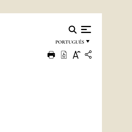
PORTUGUÊS
FRANÇAIS
ENGLISH
ITALIANO
PORTUGUÊS
ESPAÑOL
DEUTSCH
POLSKI