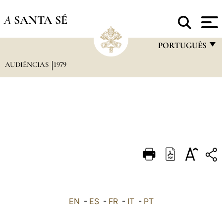
A
SANTA SÉ
PORTUGUÊS
AUDIÊNCIAS
1979
FRANÇAIS
ENGLISH
ITALIANO
PORTUGUÊS
ESPAÑOL
DEUTSCH
POLSKI
العربيّة
EN
-
ES
-
FR
-
IT
-
PT
中文