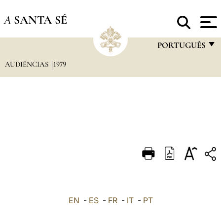
A
SANTA SÉ
PORTUGUÊS
AUDIÊNCIAS
1979
FRANÇAIS
ENGLISH
ITALIANO
PORTUGUÊS
ESPAÑOL
DEUTSCH
POLSKI
العربيّة
EN
-
ES
-
FR
-
IT
-
PT
中文