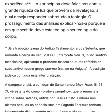
experiência**— o «princípio» deve falar-nos com a
grande riqueza de luz que provém da revelação, à
qual deseja responder sobretudo a teologia. O
prosseguimento das análises explicar-nos-á porquê e
em que sentido deve esta teologia ser teologia do
corpo.
*
Já a tradução grega do Antigo Testamento, a dos Setenta, que
remonta a cerca do século II a.C., interpreta
Gén
. 3, 15 no sentido
messiânico, aplicando o pronome masculino
autós
referido ao
substantivo neutro grego
sperma
(
semen
na Vulgata). A tradição
judaica continua esta inter pretação.
A exegese cristã, a começar de Santo Ireneu (
Adv. Haer
. III, 23,
7), vê este texto como «proto-evangelho», que prenuncia a
vitória sobre satanás, obtida por Jesus Cristo. Embora nos
últimos séculos os especialistas em Sagrada Escritura tenham
interpretado diversamente esta perícope e alguns tenham