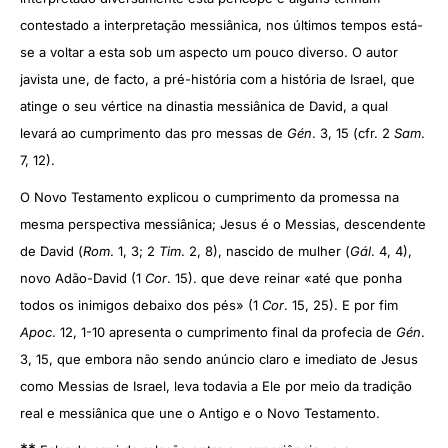
contestado a interpretação messiânica, nos últimos tempos está-
se a voltar a esta sob um aspecto um pouco diverso. O autor
javista une, de facto, a pré-história com a história de Israel, que
atinge o seu vértice na dinastia messiânica de David, a qual
levará ao cumprimento das pro messas de
Gén
. 3, 15 (cfr. 2
Sam
.
7, 12).
O Novo Testamento explicou o cumprimento da promessa na
mesma perspectiva messiânica; Jesus é o Messias, descendente
de David (
Rom
. 1, 3; 2
Tim
. 2, 8), nascido de mulher (
Gál
. 4, 4),
novo Adão-David (1
Cor
. 15). que deve reinar «até que ponha
todos os inimigos debaixo dos pés» (1
Cor
. 15, 25). E por fim
Apoc
. 12, 1-10 apresenta o cumprimento final da profecia de
Gén
.
3, 15, que embora não sendo anúncio claro e imediato de Jesus
como Messias de Israel, leva todavia a Ele por meio da tradição
real e messiânica que une o Antigo e o Novo Testamento.