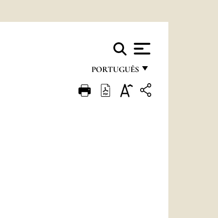
PORTUGUÊS
FRANÇAIS
ENGLISH
ITALIANO
PORTUGUÊS
ESPAÑOL
DEUTSCH
POLSKI